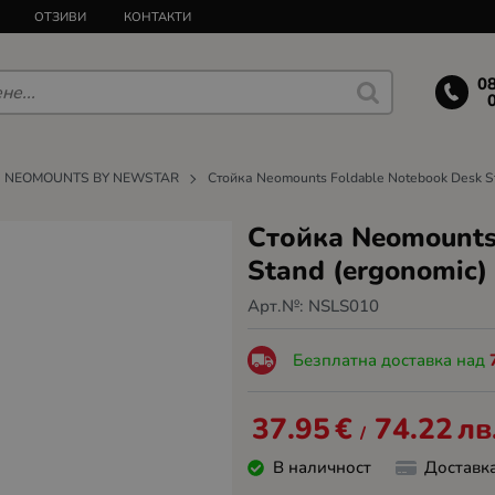
ОТЗИВИ
КОНТАКТИ
0
NEOMOUNTS BY NEWSTAR
Стойка Neomounts Foldable Notebook Desk St
Стойка Neomounts
Stand (ergonomic)
Арт.№:
NSLS010
Безплатна доставка над
37.95
€
74.22
лв
/
В наличност
Доставк