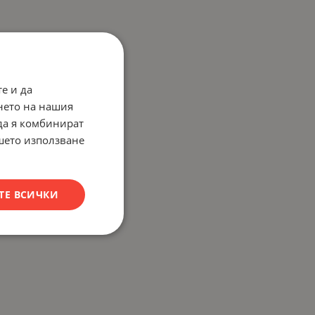
е и да
нето на нашия
 да я комбинират
ашето използване
ТЕ ВСИЧКИ