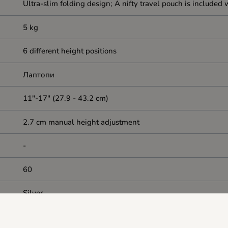
Ultra-slim folding design; A nifty travel pouch is included 
5 kg
6 different height positions
Лаптопи
11"-17" (27.9 - 43.2 cm)
2.7 cm manual height adjustment
-
60
Silver