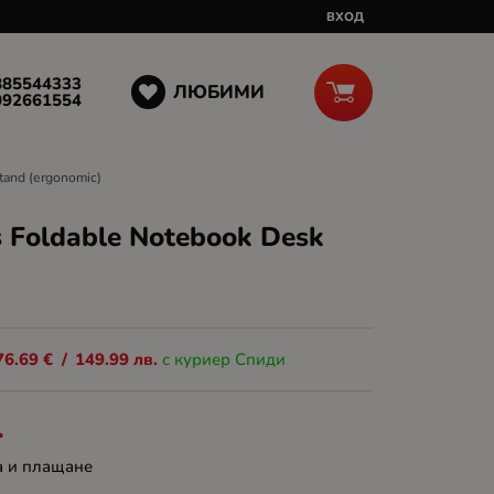
ВХОД
885544333
ЛЮБИМИ
092661554
and (ergonomic)
 Foldable Notebook Desk
76.69
€
/
149.99
лв.
с куриер Спиди
.
а и плащане