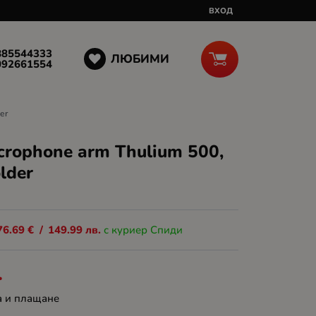
ВХОД
885544333
ЛЮБИМИ
092661554
er
crophone arm Thulium 500,
lder
76.69
€
/
149.99
лв.
с куриер Спиди
.
а и плащане