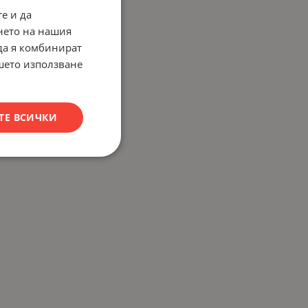
е и да
нето на нашия
 да я комбинират
ашето използване
ТЕ ВСИЧКИ