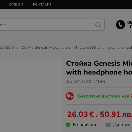
ОТЗИВИ
КОНТАКТИ
0
GENESIS
Стойка Genesis Microphone arm Thulium 500, with headphone hold
Стойка Genesis Mi
with headphone ho
Арт.№:
NGM-2156
Безплатна доставка над
26.03
€
50.91
лв
/
В наличност
Доставк