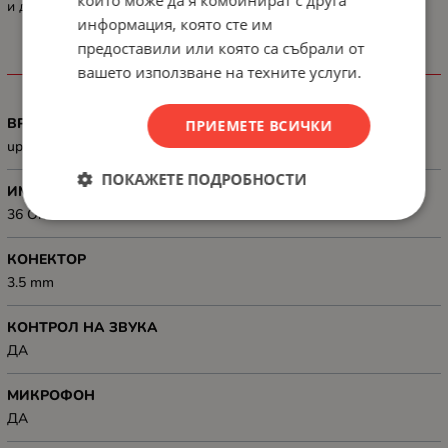
и да започнете да се наслаждавате на любимите си игри.
информация, която сте им
предоставили или която са събрали от
ХАРАКТЕРИСТИКИ
вашето използване на техните услуги.
ВРЕМЕ ЗА РАБОТА НА БАТЕРИЯ
ПРИЕМЕТЕ ВСИЧКИ
up to 33 hours
ПОКАЖЕТЕ ПОДРОБНОСТИ
ИМПЕДАНС, OHM
36 Ohm
КОНЕКТОР
3.5 mm
КОНТРОЛ НА ЗВУКА
ДА
МИКРОФОН
ДА