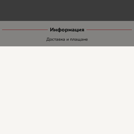
Информация
Доставка и плащане
Общи условия за ползване
Политиката за поверителност
Политика за използване на бисквитки
При възникване на спор, свързан с покупка онлайн, можете да
ползвате сайта ОРС
Вашите права
Отказ от сделка
За нас
Блог
Услуги