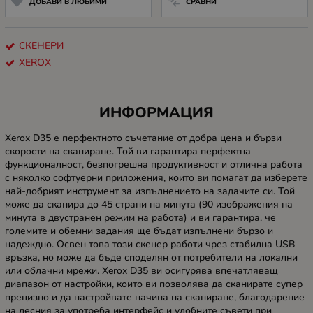
ДОБАВИ В ЛЮБИМИ
СРАВНИ
СКЕНЕРИ
XEROX
ИНФОРМАЦИЯ
Xerox D35 е перфектното съчетание от добра цена и бързи
скорости на сканиране. Той ви гарантира перфектна
функционалност, безпогрешна продуктивност и отлична работа
с няколко софтуерни приложения, които ви помагат да изберете
най-добрият инструмент за изпълнението на задачите си. Той
може да сканира до 45 страни на минута (90 изображения на
минута в двустранен режим на работа) и ви гарантира, че
големите и обемни задания ще бъдат изпълнени бързо и
надеждно. Освен това този скенер работи чрез стабилна USB
връзка, но може да бъде споделян от потребители на локални
или облачни мрежи. Xerox D35 ви осигурява впечатляващ
диапазон от настройки, които ви позволява да сканирате супер
прецизно и да настройвате начина на сканиране, благодарение
на лесния за употреба интерфейс и удобните съвети при