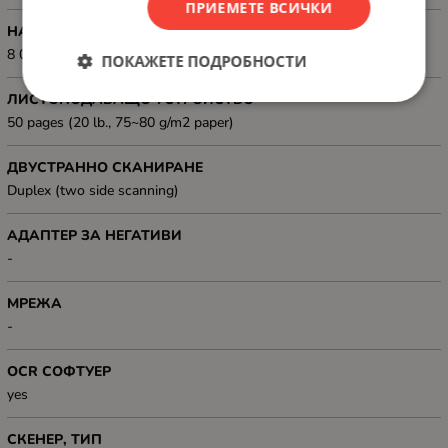
ПРИЕМЕТЕ ВСИЧКИ
НАТОВАРВАНЕ, СТР./МЕСЕЦ
8 000 pages/day
ПОКАЖЕТЕ ПОДРОБНОСТИ
ЛИСТОПОДАВАЩО УСТРОЙСТВО
50 pages (20 lb., 75~80 g/m2 paper)
ДВУСТРАННО СКАНИРАНЕ
Duplex (two side scanning)
АДАПТЕР ЗА НЕГАТИВИ
-
МРЕЖА
-
OCR СОФТУЕР
yes
СКЕНЕР, ТИП