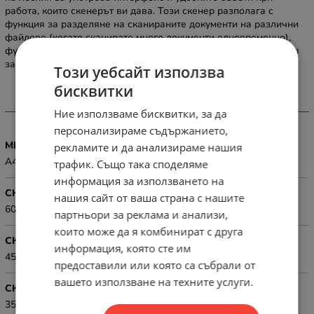
работа, които скенерът ви дава. Този скенер разполага с
функция за разделяне на сканираните документи на различни
файлове (когато сканирате много документи едновременно),
функция, която ви позволява да създавате индекси и функция
за извличане данни.
Този уебсайт използва
бисквитки
ХАРАКТЕРИСТИКИ
Ние използваме бисквитки, за да
персонализираме съдържанието,
МЕДИЯ, РАЗМЕР
рекламите и да анализираме нашия
A4
трафик. Също така споделяме
информация за използването на
СКЕНЕР РЕЗОЛЮЦИЯ
нашия сайт от ваша страна с нашите
600 x 600 dpi (optical)
партньори за реклама и анализи,
които може да я комбинират с друга
СКЕНЕР СКОРОСТ ЧЕРНО, СТР./МИН
информация, която сте им
45 ppm/90 ipm (Resolution: 200 / 300 dpi)
предоставили или която са събрали от
вашето използване на техните услуги.
СКЕНЕР СКОРОСТ ЦВЕТНО, СТР./МИН
35 ppm/70 ipm (Resolution: 300 dpi)