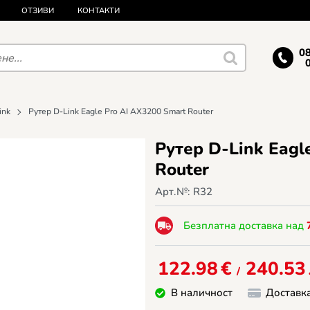
ОТЗИВИ
КОНТАКТИ
0
ink
Рутер D-Link Eagle Pro AI AX3200 Smart Router
Рутер D-Link Eagl
Router
Арт.№:
R32
Безплатна доставка над
122.98
€
240.53
/
В наличност
Доставк