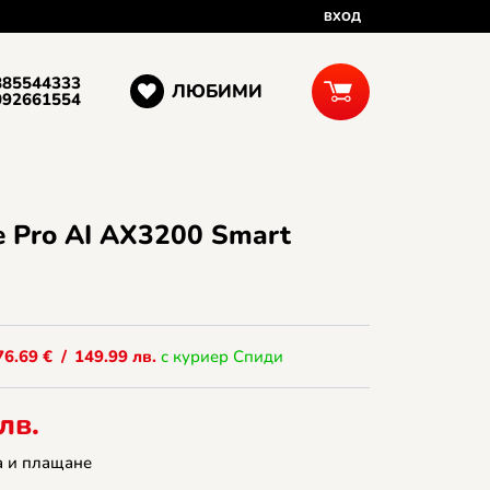
ВХОД
885544333
ЛЮБИМИ
092661554
e Pro AI AX3200 Smart
76.69
€
/
149.99
лв.
с куриер Спиди
лв.
а и плащане