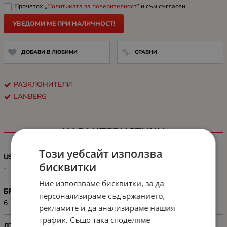
Прочетох „
Политиката за поверителност
“ и съм съгласен.
УВЕДОМИ МЕ ПРИ НАЛИЧНОСТ!
ДОБАВИ В ЛЮБИМИ
СРАВНИ
РАЗКЛОНИТЕЛИ
LANBERG
ХАРАКТЕРИСТИКИ
Този уебсайт използва
USB ИЗХОД
бисквитки
-
Ние използваме бисквитки, за да
БРОЙ ГНЕЗДА
персонализираме съдържанието,
6
рекламите и да анализираме нашия
трафик. Също така споделяме
ДЪЛЖИНА НА КАБЕЛА, М