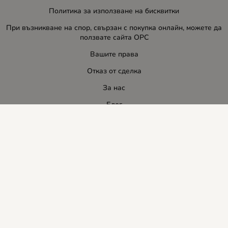
Политика за използване на бисквитки
При възникване на спор, свързан с покупка онлайн, можете да
ползвате сайта ОРС
Вашите права
Отказ от сделка
За нас
Блог
Услуги
Карта на сайта
Контакти
Контакти
ЛИДЕР-ПИ СИ ООД
E-mail:
info:at:leaderbg.net
Tел.: 0885544333