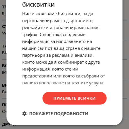
бисквитки
ТЕГЛО, G
Ние използваме бисквитки, за да
9 g
персонализираме съдържанието,
СЪВМЕСТИМОСТ
рекламите и да анализираме нашия
Works with iPhone, iPad and MacBook
трафик. Също така споделяме
информация за използването на
ТИП НА СВЪРЗВАНЕ
нашия сайт от ваша страна с нашите
Bluetooth 5.2 32 bit processor
партньори за реклама и анализи,
които може да я комбинират с друга
ВОДОУСТОЙЧИВ
информация, която сте им
IP66 Waterproof & Dustproof Level if in the protective case
предоставили или която са събрали от
вашето използване на техните услуги.
ВИСОКОГОВРИТЕЛ
Built-in buzzer (about 60dB at 25cm)
ПРИЕМЕТЕ ВСИЧКИ
ПРЕДНАЗНАЧЕН ЗА
Смартфони
ПОКАЖЕТЕ ПОДРОБНОСТИ
ДРУГИ