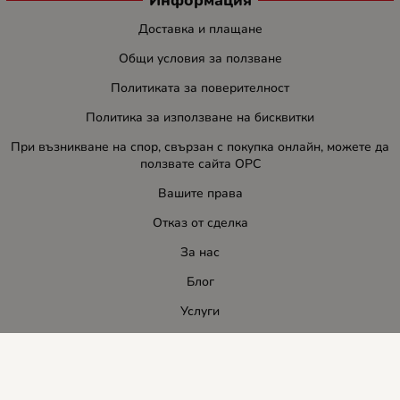
Доставка и плащане
Общи условия за ползване
Политиката за поверителност
Политика за използване на бисквитки
При възникване на спор, свързан с покупка онлайн, можете да
ползвате сайта ОРС
Вашите права
Отказ от сделка
За нас
Блог
Услуги
Карта на сайта
Контакти