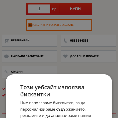
КУПИ
бр.
КУПИ НА ИЗПЛАЩАНЕ
РЕЗЕРВИРАЙ
0885544333
НАПРАВИ ЗАПИТВАНЕ
ДОБАВИ В ЛЮБИМИ
СРАВНИ
Този уебсайт използва
КАРТИ ПАМЕТ
бисквитки
TRANSCEND
Ние използваме бисквитки, за да
персонализираме съдържанието,
ХАРАКТЕРИСТИКИ
рекламите и да анализираме нашия