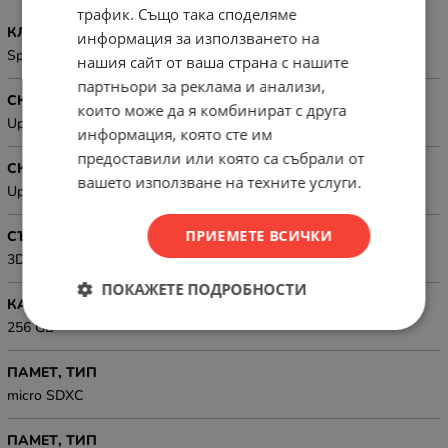
трафик. Също така споделяме
КЛАС
информация за използването на
Speed Class: UHS-I U3, Class 10, V30, A2
нашия сайт от ваша страна с нашите
партньори за реклама и анализи,
СКОРОСТ ПРИ ЗАПИС (MB/S)
които може да я комбинират с друга
Up to 125 MB/s
информация, която сте им
предоставили или която са събрали от
СКОРОСТ НА ЧЕТЕНЕ, MB/S
вашето използване на техните услуги.
Up to 160 MB/s
ПРИЕМЕТЕ ВСИЧКИ
СЪВМЕСТИМОСТ
3D NAND flash
ПОКАЖЕТЕ ПОДРОБНОСТИ
КАПАЦИТЕТ, GB
256 GB
ПАМЕТ, ТИП
micro SDXC
ПАМЕТ, ТИП