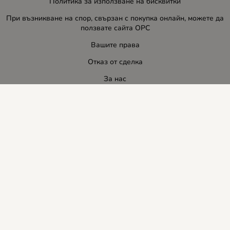
Политика за използване на бисквитки
При възникване на спор, свързан с покупка онлайн, можете да
ползвате сайта ОРС
Вашите права
Отказ от сделка
За нас
Блог
Услуги
Карта на сайта
Контакти
Контакти
ЛИДЕР-ПИ СИ ООД
E-mail:
info:at:leaderbg.net
Tел.: 0885544333