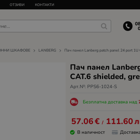
ОТЗИВИ
КОНТАКТИ
0
ОННИ ШКАФОВЕ
LANBERG
Пач панел Lanberg patch panel 24 port 1U 
Пач панел Lanberg
CAT.6 shielded, gr
Арт.№:
PPS6-1024-S
Безплатна доставка над
57.06
€
111.60
л
/
В наличност
Доставк