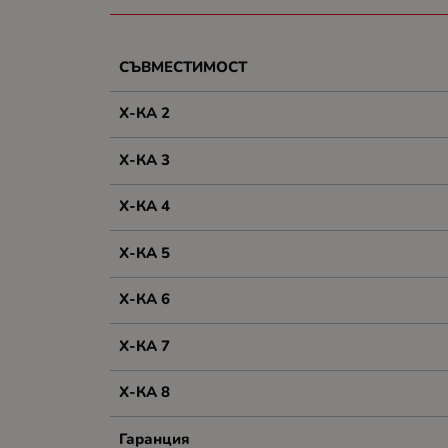
СЪВМЕСТИМОСТ
Х-КА 2
Х-КА 3
Х-КА 4
Х-КА 5
Х-КА 6
Х-КА 7
Х-КА 8
Гаранция