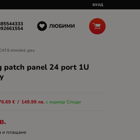
ВХОД
885544333
ЛЮБИМИ
092661554
CAT.6 shielded, grey
 patch panel 24 port 1U
ey
76.69
€
/
149.99
лв.
с куриер Спиди
в.
а и плащане