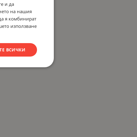
е и да
нето на нашия
 да я комбинират
ашето използване
ТЕ ВСИЧКИ