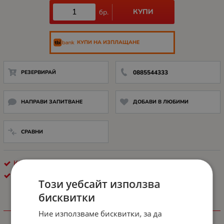
КУПИ
бр.
КУПИ НА ИЗПЛАЩАНЕ
РЕЗЕРВИРАЙ
0885544333
НАПРАВИ ЗАПИТВАНЕ
ДОБАВИ В ЛЮБИМИ
СРАВНИ
КОМУНИКАЦИОННИ ШКАФОВЕ
LANBERG
Този уебсайт използва
бисквитки
ХАРАКТЕРИСТИКИ
Ние използваме бисквитки, за да