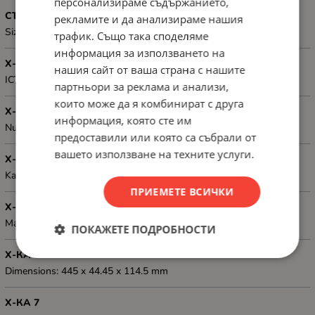
персонализираме съдържанието,
СЪВМЕСТИМОСТ
рекламите и да анализираме нашия
Size: 19" rack cabinets
трафик. Също така споделяме
информация за използването на
Х-КА 2
нашия сайт от ваша страна с нашите
ICT Height: 1U
партньори за реклама и анализи,
които може да я комбинират с друга
Х-КА 3
информация, която сте им
Number of ports: 24 RJ-45 ports
предоставили или която са събрали от
вашето използване на техните услуги.
Х-КА 4
Kategorie ICT: Cat. 6
ПРИЕМЕТЕ ВСИЧКИ
Х-КА 5
Material: Metal
ПОКАЖЕТЕ ПОДРОБНОСТИ
Х-КА 6
Dimensions: 445 x 44.45 x 114.5 mm
Х-КА 7