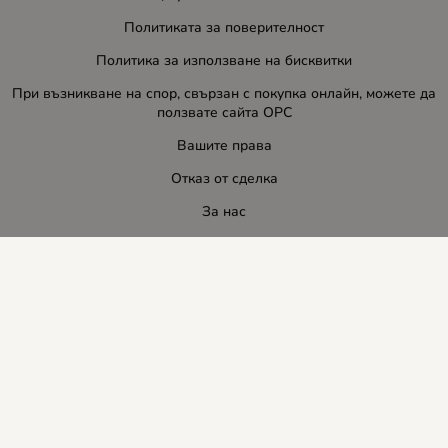
Политиката за поверителност
Политика за използване на бисквитки
При възникване на спор, свързан с покупка онлайн, можете да
ползвате сайта ОРС
Вашите права
Отказ от сделка
За нас
Блог
Услуги
Карта на сайта
Контакти
Контакти
ЛИДЕР-ПИ СИ ООД