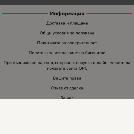
Информация
Доставка и плащане
Общи условия за ползване
Политиката за поверителност
Политика за използване на бисквитки
При възникване на спор, свързан с покупка онлайн, можете да
ползвате сайта ОРС
Вашите права
Отказ от сделка
За нас
Блог
Услуги
Карта на сайта