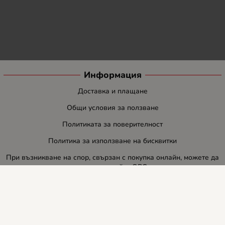
Информация
Доставка и плащане
Общи условия за ползване
Политиката за поверителност
Политика за използване на бисквитки
При възникване на спор, свързан с покупка онлайн, можете да
ползвате сайта ОРС
Вашите права
Отказ от сделка
За нас