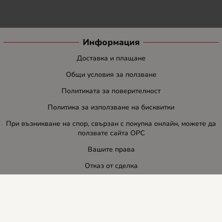
Информация
Доставка и плащане
Общи условия за ползване
Политиката за поверителност
Политика за използване на бисквитки
При възникване на спор, свързан с покупка онлайн, можете да
ползвате сайта ОРС
Вашите права
Отказ от сделка
За нас
Блог
Услуги