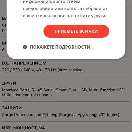
информация, която сте им
ХАРАКТЕРИСТИКИ
предоставили или която са събрали от
вашето използване на техните услуги.
БАТЕРИЯ, ТИП
Lead-acid battery (Backup battery: APCRBC155, Battery charging
power: 108 W)
ПРИЕМЕТЕ ВСИЧКИ
БРОЙ ИЗВОДИ
ПОКАЖЕТЕ ПОДРОБНОСТИ
6
ВХ. НАПРЕЖЕНИЕ, V
220 / 230 / 240 V, 40 - 70 Hz (auto sensing)
ДРУГИ
Interface Ports: RJ-45 Serial, Smart-Slot, USB, Multi-function LCD
status and control console
ЗАЩИТИ
Surge Protection and Filtering (Surge energy rating: 432 Joules)
ИЗХ. МОЩНОСТ, VA