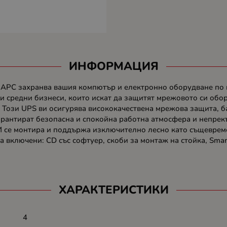
ИНФОРМАЦИЯ
 АРС захранва вашия компютър и електронно оборудване по в
и средни бизнеси, които искат да защитят мрежовото си обор
 Този UPS ви осигурява висококачествена мрежова защита, б
гарантират безопасна и спокойна работна атмосфера и непрек
И се монтира и поддържа изключително лесно като същевреме
са включени: CD със софтуер, скоби за монтаж на стойка, Sma
ХАРАКТЕРИСТИКИ
4