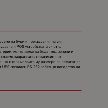
реме на бури и прекъсвания на ел.
удване и POS устройствата си от ел.
атерии, които може да бъдат подменяни и
ъсваемо захранване, независимо от
нно с това малките му размери ви помагат да
rt UPS сигнален RS-232 кабел, ръководство на