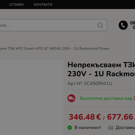
ОТЗИВИ
КОНТАКТИ
0
аем ТЗИ APC Smart-UPS SC 450VA 230V - 1U Rackmount/Tower
Непрекъсваем ТЗ
230V - 1U Rackmo
Арт.№:
SC450RMI1U
Безплатна доставка над
346.48
€
677.66
/
В наличност
Доставк