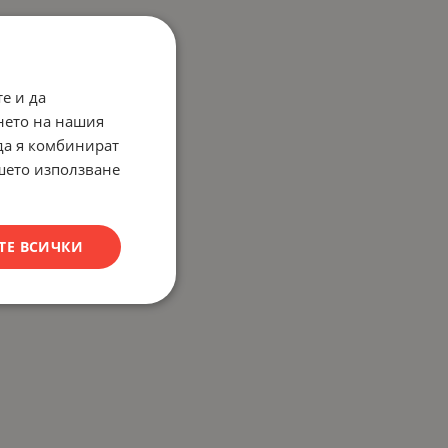
е и да
нето на нашия
 да я комбинират
ашето използване
ТЕ ВСИЧКИ