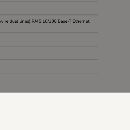
wire dual lines),RJ45 10/100 Base-T Ethernet