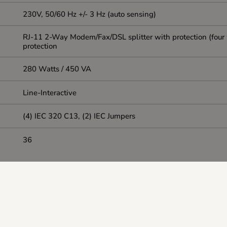
230V, 50/60 Hz +/- 3 Hz (auto sensing)
RJ-11 2-Way Modem/Fax/DSL splitter with protection (four 
protection
280 Watts / 450 VA
Line-Interactive
(4) IEC 320 C13, (2) IEC Jumpers
36