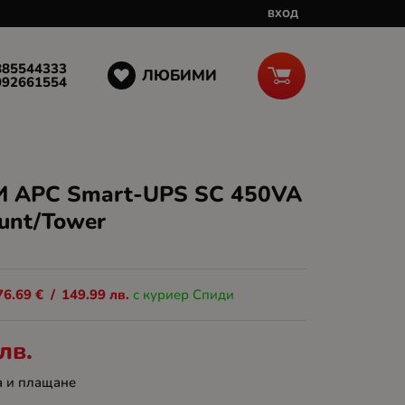
ВХОД
885544333
ЛЮБИМИ
092661554
И APC Smart-UPS SC 450VA
unt/Tower
76.69
€
/
149.99
лв.
с куриер Спиди
лв.
а и плащане