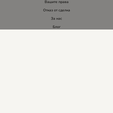
Вашите права
Отказ от сделка
За нас
Блог
Услуги
Карта на сайта
Контакти
Контакти
ЛИДЕР-ПИ СИ ООД
E-mail:
info:at:leaderbg.net
Tел.: 0885544333
Работно време:
Понеделник до Петък: 09:00 - 18:00ч.
Обедна почивка: 13:00 - 14:00
Събота: 09:00 - 14:00ч.