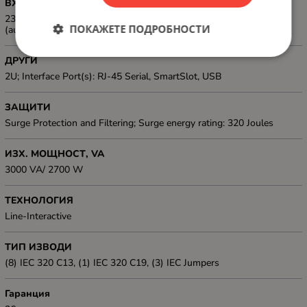
ВХ. НАПРЕЖЕНИЕ, V
230 V (conf igurable to 220 or 240 V nominal), 50/60 Hz +/- 3 Hz
ПОКАЖЕТЕ ПОДРОБНОСТИ
(auto sensing)
ДРУГИ
2U; Interface Port(s): RJ-45 Serial, SmartSlot, USB
ЗАЩИТИ
Surge Protection and Filtering; Surge energy rating: 320 Joules
ИЗХ. МОЩНОСТ, VA
3000 VA/ 2700 W
ТЕХНОЛОГИЯ
Line-Interactive
ТИП ИЗВОДИ
(8) IEC 320 C13, (1) IEC 320 C19, (3) IEC Jumpers
Гаранция