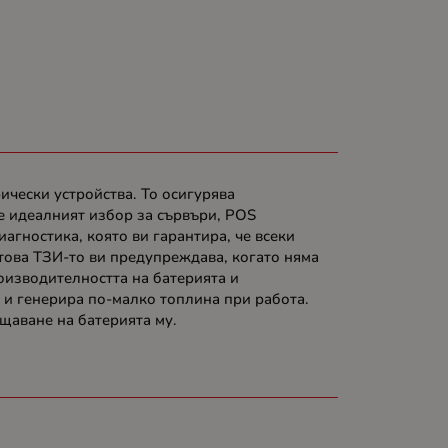
чески устройства. То осигурява
е идеалният избор за сървъри, POS
агностика, която ви гарантира, че всеки
 това ТЗИ-то ви предупреждава, когато няма
оизводителността на батерията и
 и генерира по-малко топлина при работа.
щаване на батерията му.