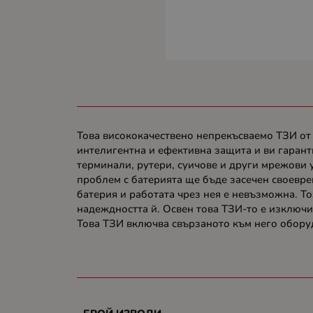
Това висококачествено непрекъсваемо ТЗИ от
интелигентна и ефективна защита и ви гарант
терминали, рутери, суичове и други мрежови 
проблем с батерията ще бъде засечен своевре
батерия и работата чрез нея е невъзможна. Т
надеждността й. Освен това ТЗИ-то е изключи
Това ТЗИ включва свързаното към него оборуд