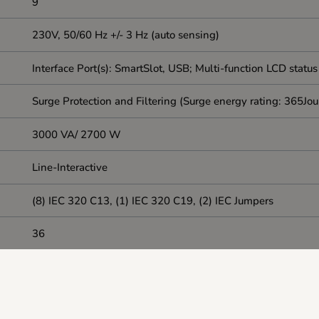
9
230V, 50/60 Hz +/- 3 Hz (auto sensing)
Interface Port(s): SmartSlot, USB; Multi-function LCD statu
Surge Protection and Filtering (Surge energy rating: 365Joul
3000 VA/ 2700 W
Line-Interactive
(8) IEC 320 C13, (1) IEC 320 C19, (2) IEC Jumpers
36