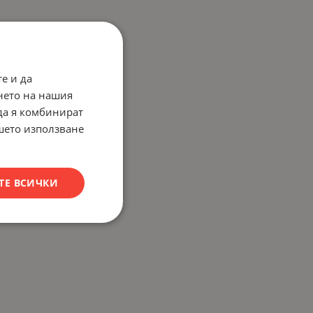
е и да
нето на нашия
 да я комбинират
ашето използване
ТЕ ВСИЧКИ