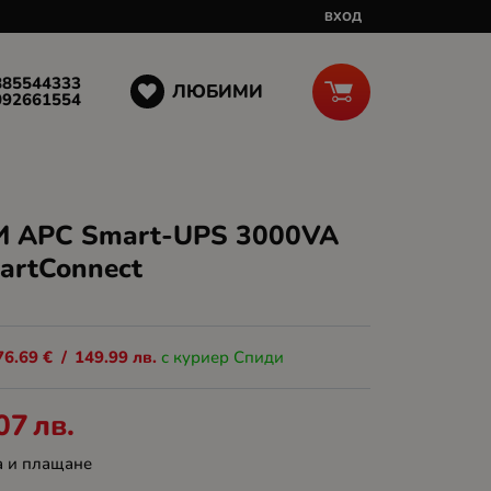
ВХОД
885544333
ЛЮБИМИ
092661554
И APC Smart-UPS 3000VA
artConnect
76.69
€
/
149.99
лв.
с куриер Спиди
07
лв.
а и плащане