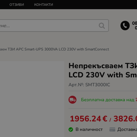
ОТЗИВИ
КОНТАКТИ
0
аем ТЗИ APC Smart-UPS 3000VA LCD 230V with SmartConnect
Непрекъсваем ТЗ
LCD 230V with Sm
Арт.№:
SMT3000IC
Безплатна доставка над
1956.24
€
3826.
/
В наличност
Доставк