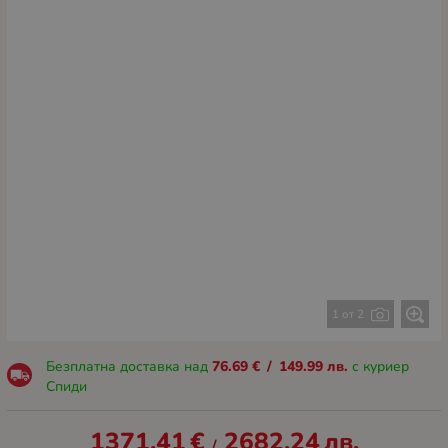
1 от 2
Безплатна доставка над
76.69
€
/
149.99
лв.
с куриер
Спиди
1371.41
€
2682.24
лв.
/