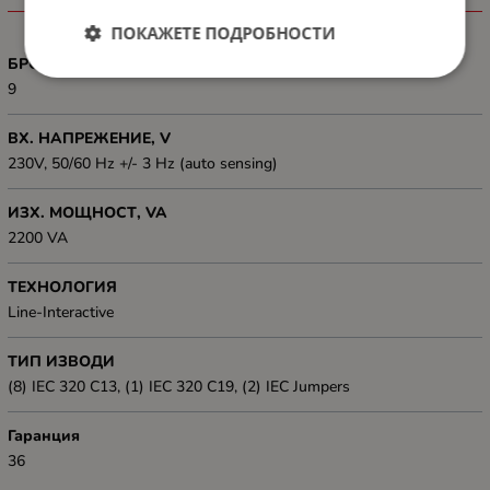
ХАРАКТЕРИСТИКИ
ПОКАЖЕТЕ ПОДРОБНОСТИ
БРОЙ ИЗВОДИ
9
ВХ. НАПРЕЖЕНИЕ, V
230V, 50/60 Hz +/- 3 Hz (auto sensing)
ИЗХ. МОЩНОСТ, VA
2200 VA
ТЕХНОЛОГИЯ
Line-Interactive
ТИП ИЗВОДИ
(8) IEC 320 C13, (1) IEC 320 C19, (2) IEC Jumpers
Гаранция
36