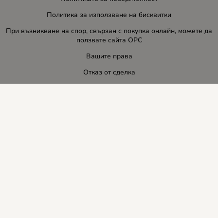
Политика за използване на бисквитки
При възникване на спор, свързан с покупка онлайн, можете да
ползвате сайта ОРС
Вашите права
Отказ от сделка
За нас
Блог
Услуги
Карта на сайта
Контакти
Контакти
ЛИДЕР-ПИ СИ ООД
E-mail:
info:at:leaderbg.net