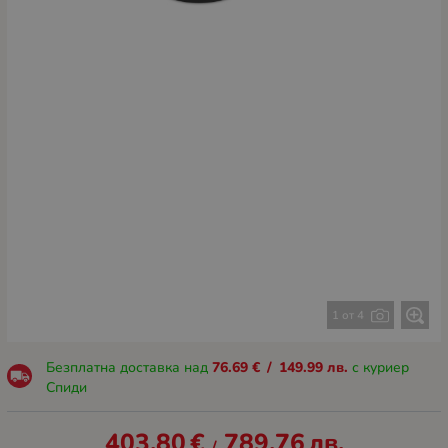
1 от 4
Безплатна доставка над
76.69
€
/
149.99
лв.
с куриер
Спиди
403.80
€
789.76
лв.
/