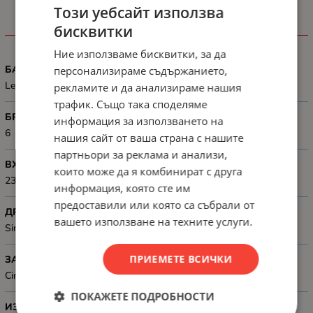
Този уебсайт използва
бисквитки
ХАРАКТЕРИСТИКИ
Ние използваме бисквитки, за да
БАТЕРИЯ, ТИП
персонализираме съдържанието,
Lead-acid battery
рекламите и да анализираме нашия
трафик. Също така споделяме
БРОЙ ИЗВОДИ
информация за използването на
6
нашия сайт от ваша страна с нашите
партньори за реклама и анализи,
ВХ. НАПРЕЖЕНИЕ, V
които може да я комбинират с друга
230V (Input voltage range for main operations: 168 - 302V)
информация, която сте им
предоставили или която са събрали от
ДРУГИ
вашето използване на техните услуги.
Sine wave, IP20
ПРИЕМЕТЕ ВСИЧКИ
ЗАЩИТИ
Circuit breaker; Surge Protection and Filtering
ПОКАЖЕТЕ ПОДРОБНОСТИ
ИЗХ. МОЩНОСТ, VA