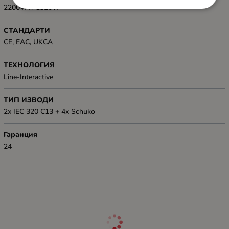
2200VA / 1320W
СТАНДАРТИ
CE, EAC, UKCA
ТЕХНОЛОГИЯ
Line-Interactive
ТИП ИЗВОДИ
2x IEC 320 C13 + 4x Schuko
Гаранция
24