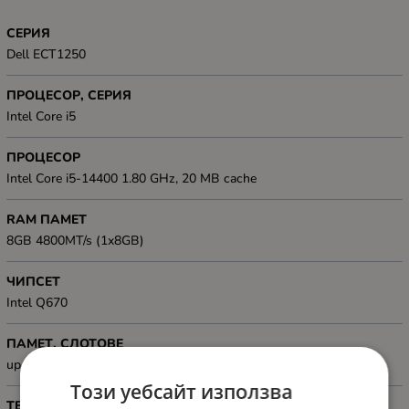
СЕРИЯ
Dell ECT1250
ПРОЦЕСОР, СЕРИЯ
Intel Core i5
ПРОЦЕСОР
Intel Core i5-14400 1.80 GHz, 20 MB cache
RAM ПАМЕТ
8GB 4800MT/s (1x8GB)
ЧИПСЕТ
Intel Q670
ПАМЕТ, СЛОТОВЕ
up to 64GB, 2 UDIMM slots
Този уебсайт използва
ТВЪРД ДИСК, GB