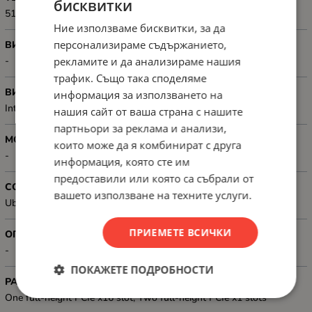
бисквитки
512GB M.2 PCIe NVMe
Ние използваме бисквитки, за да
персонализираме съдържанието,
ВИДЕОКАРТА, GB
рекламите и да анализираме нашия
-
трафик. Също така споделяме
ВИДЕОКАРТА, ТИП
информация за използването на
Integrated Intel UHD Graphics 730
нашия сайт от ваша страна с нашите
партньори за реклама и анализи,
МОНИТОР
които може да я комбинират с друга
-
информация, която сте им
предоставили или която са събрали от
СОФТУЕР
вашето използване на техните услуги.
Ubuntu 24.04 LTS
ПРИЕМЕТЕ ВСИЧКИ
ОПТИЧНО УСТРОЙСТВО
-
ПОКАЖЕТЕ ПОДРОБНОСТИ
РАЗШИРИТЕЛЕН ПОРТ
One full-height PCIe x16 slot, Two full-height PCIe x1 slots