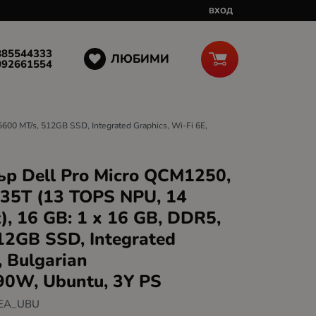
ВХОД
885544333
ЛЮБИМИ
092661554
600 MT/s, 512GB SSD, Integrated Graphics, Wi-Fi 6E,
р Dell Pro Micro QCM1250,
 235T (13 TOPS NPU, 14
z), 16 GB: 1 x 16 GB, DDR5,
512GB SSD, Integrated
, Bulgarian
90W, Ubuntu, 3Y PS
EA_UBU