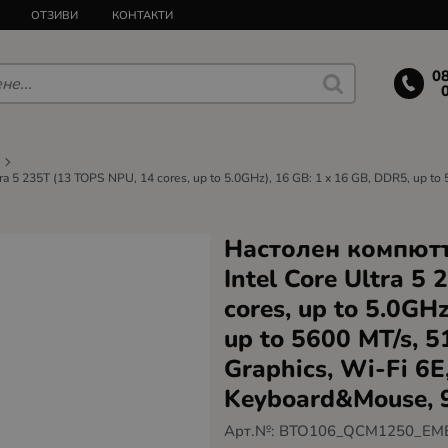
ОТЗИВИ
КОНТАКТИ
0
 5 235T (13 TOPS NPU, 14 cores, up to 5.0GHz), 16 GB: 1 x 16 GB, DDR5, up to 5
Настолен компютъ
Intel Core Ultra 5
cores, up to 5.0GH
up to 5600 MT/s, 
Graphics, Wi-Fi 6E
Keyboard&Mouse, 
Арт.№:
BTO106_QCM1250_EM