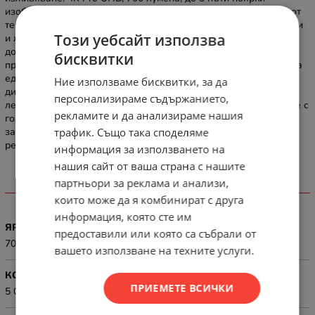
изображения* Зашеметяващите визуализации, задвижвани от
технологията 3LCD x RGBLED от Epson, осигуряват по-жизнени
Този уебсайт използва
и живи изображения. Google TV и Google Assistant: Лесен
достъп до над 400 000 филма и предавания от любимите ви
бисквитки
приложения и абонаменти, като Netflix и други– всичко това на
едно място. Интелигентна незабавна настройка Компактен
Ние използваме бисквитки, за да
дизайн за безпроблемна употреба на закрито и на открито, с
персонализираме съдържанието,
лесна настройка за лесна преносимост. Потапящо забавление с
рекламите и да анализираме нашия
голям екран Размер на екрана до 150 инча осигурява
трафик. Също така споделяме
завладяващо забавление у дома или в движение. Поддържа
режим за игри за подобрен геймплей.
информация за използването на
нашия сайт от ваша страна с нашите
партньори за реклама и анализи,
ХАРАКТЕРИСТИКИ
които може да я комбинират с друга
информация, която сте им
ЯРКОСТ (ЛУМЕНИ)
предоставили или която са събрали от
700 lumens
вашето използване на техните услуги.
КОНТРАСТ
ПРИЕМЕТЕ ВСИЧКИ
5 000 000 : 1