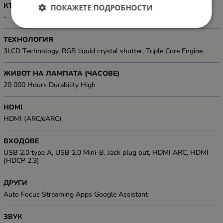
КЪСОФОКУСЕН
ПОКАЖЕТЕ ПОДРОБНОСТИ
-
ТЕХНОЛОГИЯ
3LCD Technology, RGB liquid crystal shutter, Triple Core Engine
ЖИВОТ НА ЛАМПАТА (ЧАСОВЕ)
20 000 Hours Durability High
HDMI
HDMI (ARC/eARC)
ВХОДОВЕ
USB 2.0 type A, USB 2.0 Mini-B, Jack plug out, HDMI ARC, HDMI
(HDCP 2.3)
ДРУГИ
Auto Focus Streaming Apps Google Assistant
ЗВУК