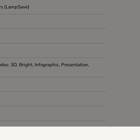
urs (LampSave)
es: 3D, Bright, Infographic, Presentation,