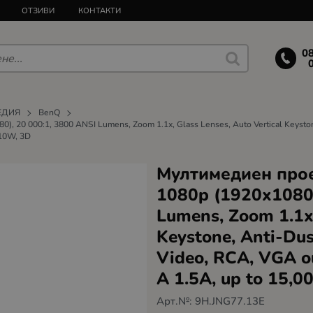
ОТЗИВИ
КОНТАКТИ
0
ЕДИЯ
BenQ
 20 000:1, 3800 ANSI Lumens, Zoom 1.1x, Glass Lenses, Auto Vertical Keyston
 10W, 3D
Мултимедиен прое
1080p (1920x1080)
Lumens, Zoom 1.1x,
Keystone, Anti-Du
Video, RCA, VGA o
A 1.5A, up to 15,0
Арт.№:
9H.JNG77.13E