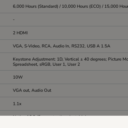
6,000 Hours (Standard) / 10,000 Hours (ECO) / 15,000 Ho
-
2 HDMI
VGA, S-Video, RCA, Audio In, RS232, USB A 1.5A
Keystone Adjustment: 1D, Vertical ± 40 degrees; Picture Mod
Spreadsheet, sRGB, User 1, User 2
10W
VGA out, Audio Out
1.1x
Native 16:9 (5 aspect ratio selectable)