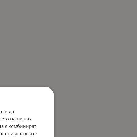
е и да
нето на нашия
 да я комбинират
ашето използване