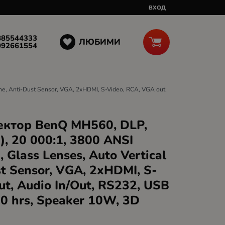
ВХОД
885544333
ЛЮБИМИ
092661554
e, Anti-Dust Sensor, VGA, 2xHDMI, S-Video, RCA, VGA out,
ктор BenQ MH560, DLP,
, 20 000:1, 3800 ANSI
 Glass Lenses, Auto Vertical
st Sensor, VGA, 2xHDMI, S-
ut, Audio In/Out, RS232, USB
00 hrs, Speaker 10W, 3D