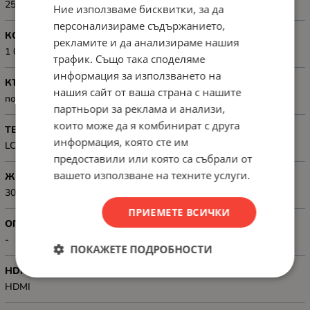
250 ANSI Lumen (Standard). 6,500 LED Lumen
Ние използваме бисквитки, за да
персонализираме съдържанието,
КОНТРАСТ
рекламите и да анализираме нашия
1 000:1
трафик. Също така споделяме
информация за използването на
КЪСОФОКУСЕН
нашия сайт от ваша страна с нашите
no (Throw Ratio 1.12 - 3.35)
партньори за реклама и анализи,
които може да я комбинират с друга
ТЕХНОЛОГИЯ
информация, която сте им
LCD
предоставили или която са събрали от
вашето използване на техните услуги.
ЖИВОТ НА ЛАМПАТА (ЧАСОВЕ)
30,000 (standard)
ПРИЕМЕТЕ ВСИЧКИ
ОПЦИЯ ЗА БЕЗЖИЧНО ПРОЕКТИРАНЕ
-
ПОКАЖЕТЕ ПОДРОБНОСТИ
HDMI
HDMI