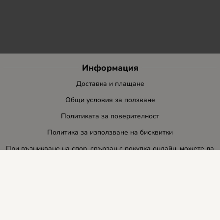
Информация
Доставка и плащане
Общи условия за ползване
Политиката за поверителност
Политика за използване на бисквитки
При възникване на спор, свързан с покупка онлайн, можете да
ползвате сайта ОРС
Вашите права
Отказ от сделка
За нас