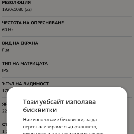
РЕЗОЛЮЦИЯ
1920x1080 (x2)
ЧЕСТОТА НА ОПРЕСНЯВАНЕ
60 Hz
ВИД НА ЕКРАНА
Flat
ТИП НА МАТРИЦАТА
IPS
ЪГЪЛ НА ВИДИМОСТ
178° / 178°
Този уебсайт използва
ЯРКОСТ
бисквитки
220-250cd/m2
Ние използваме бисквитки, за да
СТАТИЧЕН КОНТРАСТ
персонализираме съдържанието,
1 000:1
рекламите и да анализираме нашия