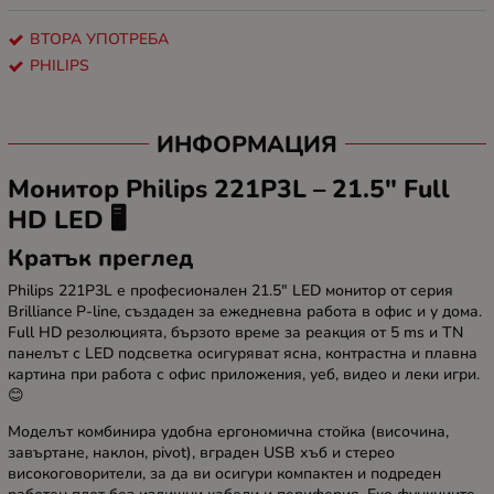
ВТОРА УПОТРЕБА
PHILIPS
ИНФОРМАЦИЯ
Монитор Philips 221P3L – 21.5" Full
HD LED 🖥️
Кратък преглед
Philips 221P3L е професионален 21.5" LED монитор от серия
Brilliance P-line, създаден за ежедневна работа в офис и у дома.
Full HD резолюцията, бързото време за реакция от 5 ms и TN
панелът с LED подсветка осигуряват ясна, контрастна и плавна
картина при работа с офис приложения, уеб, видеo и леки игри.
😊
Моделът комбинира удобна ергономична стойка (височина,
завъртане, наклон, pivot), вграден USB хъб и стерео
високоговорители, за да ви осигури компактен и подреден