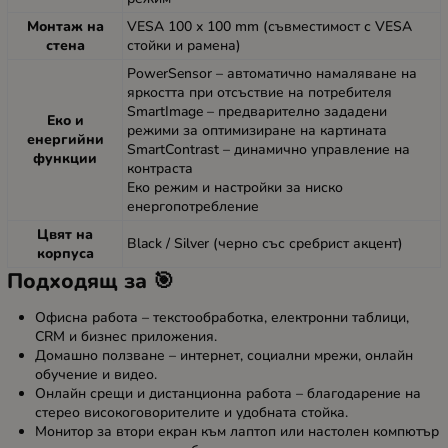
Монтаж на
VESA 100 x 100 mm (съвместимост с VESA
стена
стойки и рамена)
PowerSensor – автоматично намаляване на
яркостта при отсъствие на потребителя
SmartImage – предварително зададени
Еко и
режими за оптимизиране на картината
енергийни
SmartContrast – динамично управление на
функции
контраста
Еко режим и настройки за ниско
енергопотребление
Цвят на
Black / Silver (черно със сребрист акцент)
корпуса
Подходящ за 🎯
Офисна работа – текстообработка, електронни таблици,
CRM и бизнес приложения.
Домашно ползване – интернет, социални мрежи, онлайн
обучение и видео.
Онлайн срещи и дистанционна работа – благодарение на
стерео високоговорителите и удобната стойка.
Монитор за втори екран към лаптоп или настолен компютър