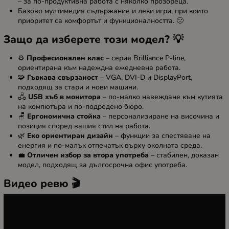
– за по-продуктивна работа с няколко прозореца.
Базово мултимедия съдържание и леки игри, при които
приоритет са комфортът и функционалността. 🙂
Защо да изберете този модел? 💡
⚙️
Професионален клас
– серия Brilliance P-line,
ориентирана към надеждна ежедневна работа.
🧩
Гъвкава свързаност
– VGA, DVI-D и DisplayPort,
подходящ за стари и нови машини.
🖧
USB хъб в монитора
– по-малко навеждане към кутията
на компютъра и по-подредено бюро.
🪑
Ергономична стойка
– персонализиране на височина и
позиция според вашия стил на работа.
🌿
Еко ориентиран дизайн
– функции за спестяване на
енергия и по-малък отпечатък върху околната среда.
💼
Отличен избор за втора употреба
– стабилен, доказан
модел, подходящ за дългосрочна офис употреба.
Видео ревю 🎬