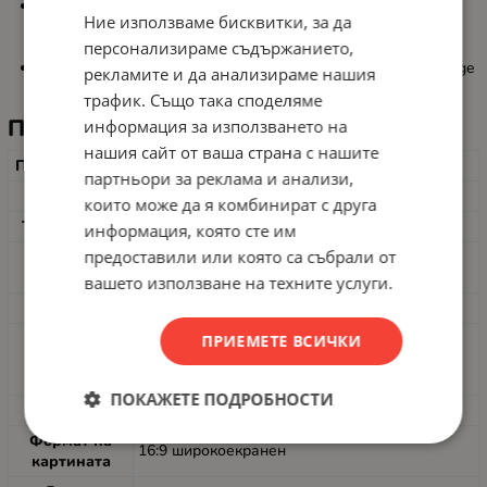
🪑
Ергономична стойка
– регулируема височина, наклон,
Ние използваме бисквитки, за да
завъртане и pivot (завъртане на екрана в портретен
персонализираме съдържанието,
режим).
🌿
Енергоспестяващи функции
– PowerSensor, SmartImage
рекламите и да анализираме нашия
и еко настройки за по-нисък разход на електроенергия.
трафик. Също така споделяме
Подробни технически спецификации
информация за използването на
нашия сайт от ваша страна с нашите
Производител
Philips
партньори за реклама и анализи,
Модел
221P3L / 221P3LPYES (Brilliance P-line)
които може да я комбинират с друга
Тип дисплей
LCD монитор с W-LED подсветка
информация, която сте им
предоставили или която са събрали от
Размер на
21.5" / 54.6 cm (диагонал)
екрана
вашето използване на техните услуги.
Тип панел
TFT-LCD, TN
Ефективна
ПРИЕМЕТЕ ВСИЧКИ
зона на
прибл. 476.6 mm (хор.) x 268.1 mm (верт.)
гледане
ПОКАЖЕТЕ ПОДРОБНОСТИ
Резолюция
1920 x 1080 пиксела (Full HD) @ 60 Hz
Формат на
16:9 широкоекранен
картината