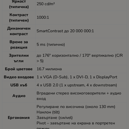
Яркост
250 cd/m²
(типична)
Контраст
1000:1
(типичен)
Динамичен
SmartContrast до 20 000 000:1
контраст
Време за
5 ms (типично)
реакция
Зрителни
до 176° хоризонтално / 170° вертикално (C/R
ъгли
> 5)
Брой цветове
16.7 милиона
Видео входове
1 x VGA (D-Sub), 1 x DVI-D, 1 x DisplayPort
USB хъб
4 x USB 2.0 (1 x upstream, 4 x downstream)
Вградени стерео високоговорители + аудио
Аудио
вход
Регулиране по височина (около 130 mm)
Наклон (tilt)
Ергономия
Завъртане (swivel)
Pivot – завъртане на екрана в портретен
режим