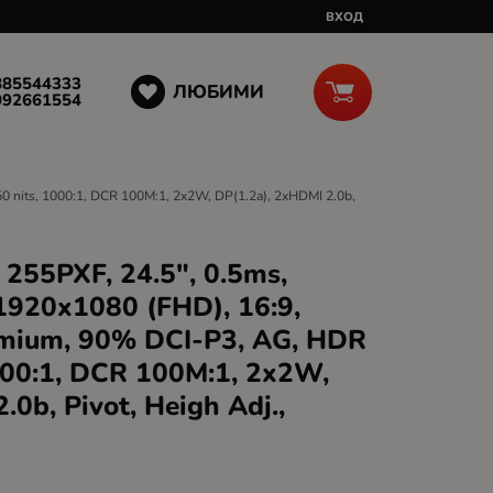
ВХОД
885544333
ЛЮБИМИ
092661554
 nits, 1000:1, DCR 100M:1, 2x2W, DP(1.2a), 2xHDMI 2.0b,
55PXF, 24.5", 0.5ms,
1920x1080 (FHD), 16:9,
mium, 90% DCI-P3, AG, HDR
1000:1, DCR 100M:1, 2x2W,
0b, Pivot, Heigh Adj.,