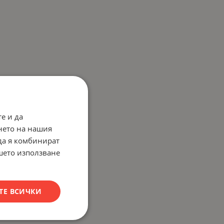
е и да
нето на нашия
 да я комбинират
ашето използване
ТЕ ВСИЧКИ