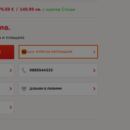
76.69
€
/
149.99
лв.
с куриер Спиди
лв.
а и плащане
И
КУПИ НА ИЗПЛАЩАНЕ
0885544333
ДОБАВИ В ЛЮБИМИ