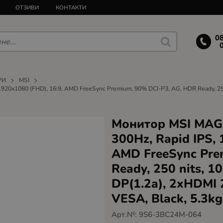
ОТЗИВИ
КОНТАКТИ
0
РИ
MSI
1920x1080 (FHD), 16:9, AMD FreeSync Premium, 90% DCI-P3, AG, HDR Ready, 250
Монитор MSI MAG 2
300Hz, Rapid IPS, 
AMD FreeSync Pre
Ready, 250 nits, 
DP(1.2a), 2xHDMI 2.
VESA, Black, 5.3kg
Арт.№:
9S6-3BC24M-064