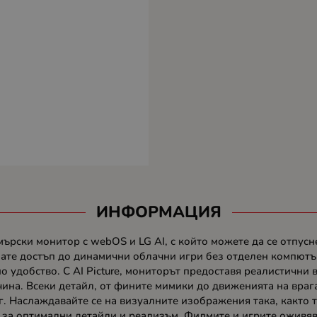
ИНФОРМАЦИЯ
ърски монитор с webOS и LG AI, с който можете да се отпусне
ате достъп до динамични облачни игри без отделен компютър
 удобство. С AI Picture, мониторът предоставя реалистични 
чина. Всеки детайл, от фините мимики до движенията на врага
г. Наслаждавайте се на визуалните изображения така, както т
а за оптимални детайли и реализъм. Филмите и игрите оживява