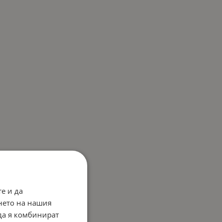
е и да
нето на нашия
 да я комбинират