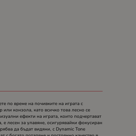
те по време на почивките на играта с
 или конзола, като всичко това лесно се
визуални ефекти на играта, които подчертават
, е лесен за улавяне, осигурявайки фокусиран
рябва да бъдат видяни, с Dynamic Tone
т с богато потапяне и постоянно качество в