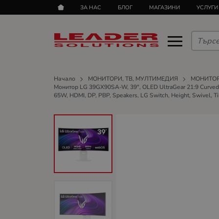
ЗА НАС
БЛОГ
МАГАЗИНИ
УСЛУГИ
Начало
МОНИТОРИ, ТВ, МУЛТИМЕДИЯ
МОНИТО
Монитор LG 39GX90SA-W, 39", OLED UltraGear 21:9 Curved 
65W, HDMI, DP, PBP, Speakers, LG Switch, Height, Swivel, Ti