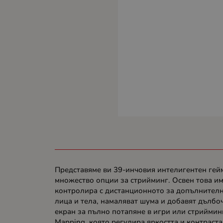
Представяме ви 39-инчовия интелигентен гейм
множество опции за стрийминг. Освен това им
контролира с дистанционното за допълнително
лица и тела, намаляват шума и добавят дълбо
екран за пълно потапяне в игри или стриймин
Mapping, която регулира яркостта и контраст