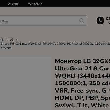
ОТЗИВИ
КОНТАКТИ
0
РИ
LG
Smart, IPS 0.03 ms, WQHD (3440x1440), 240Hz, HDR 10, 1500000:1, 250 cd/m2, 
lt, White
Монитор LG 39GX
UltraGear 21:9 Cur
WQHD (3440x1440)
1500000:1, 250 cd
VRR, Free-sync, G
HDMI, DP, PBP, Spe
Swivel, Tilt, White