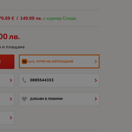
76.69
€
/
149.99
лв.
с куриер Спиди
00
лв.
а и плащане
И
КУПИ НА ИЗПЛАЩАНЕ
0885544333
ДОБАВИ В ЛЮБИМИ