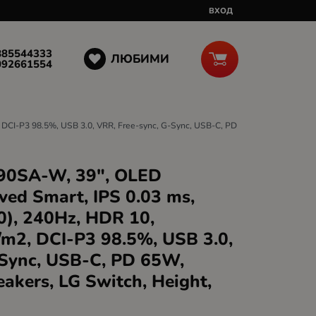
ВХОД
885544333
ЛЮБИМИ
092661554
DCI-P3 98.5%, USB 3.0, VRR, Free-sync, G-Sync, USB-C, PD
90SA-W, 39", OLED
ved Smart, IPS 0.03 ms,
, 240Hz, HDR 10,
/m2, DCI-P3 98.5%, USB 3.0,
-Sync, USB-C, PD 65W,
akers, LG Switch, Height,