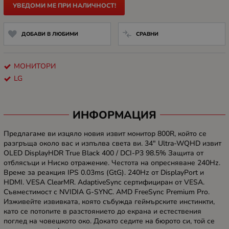
УВЕДОМИ МЕ ПРИ НАЛИЧНОСТ!
ДОБАВИ В ЛЮБИМИ
СРАВНИ
МОНИТОРИ
LG
ИНФОРМАЦИЯ
Предлагаме ви изцяло новия извит монитор 800R, който се
разгръща около вас и изпълва света ви. 34" Ultra-WQHD извит
OLED DisplayHDR True Black 400 / DCI-P3 98.5% Защита от
отблясъци и Ниско отражение. Честота на опресняване 240Hz.
Време за реакция IPS 0.03ms (GtG). 240Hz от DisplayPort и
HDMI. VESA ClearMR. AdaptiveSync сертифициран от VESA.
Съвместимост с NVIDIA G-SYNC. AMD FreeSync Premium Pro.
Изживейте извивката, която събужда геймърските инстинкти,
като се потопите в разстоянието до екрана и естествения
поглед на човешкото око. Докато седите на бюрото си, той се