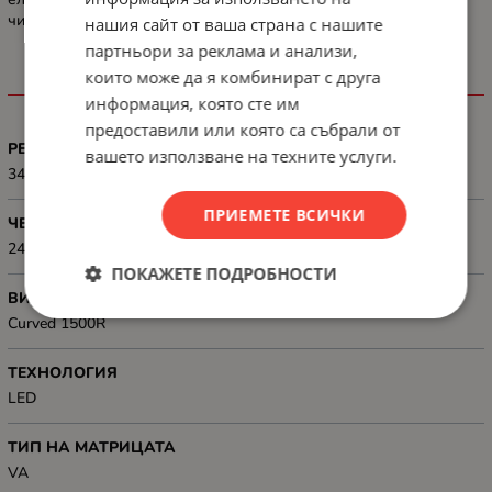
чиста и ефективна.
нашия сайт от ваша страна с нашите
партньори за реклама и анализи,
които може да я комбинират с друга
ХАРАКТЕРИСТИКИ
информация, която сте им
предоставили или която са събрали от
РЕЗОЛЮЦИЯ
вашето използване на техните услуги.
3440x1440
ПРИЕМЕТЕ ВСИЧКИ
ЧЕСТОТА НА ОПРЕСНЯВАНЕ
240Hz
ПОКАЖЕТЕ ПОДРОБНОСТИ
ВИД НА ЕКРАНА
Curved 1500R
ТЕХНОЛОГИЯ
LED
ТИП НА МАТРИЦАТА
VA