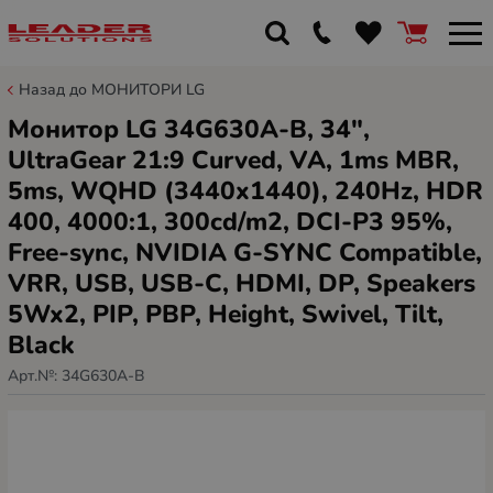
Назад до МОНИТОРИ LG
Монитор LG 34G630A-B, 34",
UltraGear 21:9 Curved, VA, 1ms MBR,
5ms, WQHD (3440x1440), 240Hz, HDR
400, 4000:1, 300cd/m2, DCI-P3 95%,
Free-sync, NVIDIA G-SYNC Compatible,
VRR, USB, USB-C, HDMI, DP, Speakers
5Wx2, PIP, PBP, Height, Swivel, Tilt,
Black
Арт.№:
34G630A-B