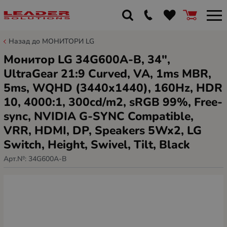
Назад до МОНИТОРИ LG
Монитор LG 34G600A-B, 34",
UltraGear 21:9 Curved, VA, 1ms MBR,
5ms, WQHD (3440x1440), 160Hz, HDR
10, 4000:1, 300cd/m2, sRGB 99%, Free-
sync, NVIDIA G-SYNC Compatible,
VRR, HDMI, DP, Speakers 5Wx2, LG
Switch, Height, Swivel, Tilt, Black
Арт.№:
34G600A-B