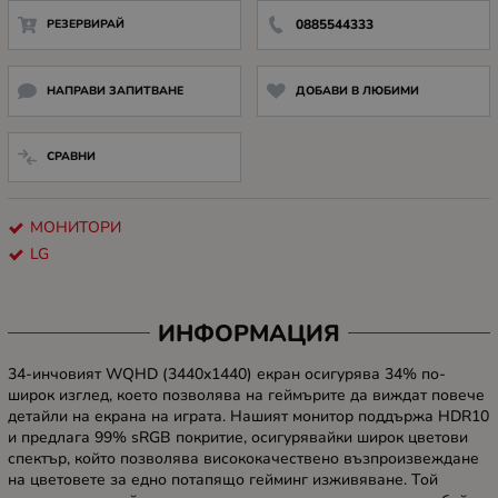
РЕЗЕРВИРАЙ
0885544333
НАПРАВИ ЗАПИТВАНЕ
ДОБАВИ В ЛЮБИМИ
СРАВНИ
МОНИТОРИ
LG
ИНФОРМАЦИЯ
34-инчовият WQHD (3440x1440) екран осигурява 34% по-
широк изглед, което позволява на геймърите да виждат повече
детайли на екрана на играта. Нашият монитор поддържа HDR10
и предлага 99% sRGB покритие, осигурявайки широк цветови
спектър, който позволява висококачествено възпроизвеждане
на цветовете за едно потапящо гейминг изживяване. Той