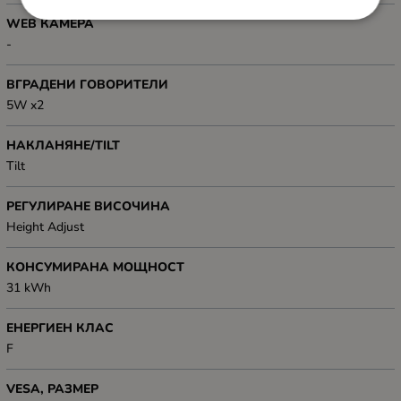
WEB КАМЕРА
-
ВГРАДЕНИ ГОВОРИТЕЛИ
5W x2
НАКЛАНЯНЕ/TILT
Tilt
РЕГУЛИРАНЕ ВИСОЧИНА
Height Adjust
КОНСУМИРАНА МОЩНОСТ
31 kWh
ЕНЕРГИЕН КЛАС
F
VESA, РАЗМЕР