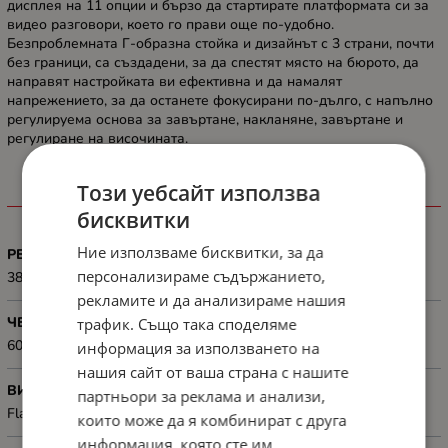
дисплея на 11 опции и бързо да стартирате платформата си за
видео разговори, което го прави още по-удобно.
Безпроблемната Г-образна стойка и дизайнът с 3 страни, почти
без граници, са създадени, за да спестят място на бюрото, да
направят настройката ви ефективна и да намалят
напрежението, за да останете фокусирани по-дълго, с напълно
регулируема основа за завъртане, накланяне, завъртане и
регулиране на височината.
Този уебсайт използва
ХАРАКТЕРИСТИКИ
бисквитки
Ние използваме бисквитки, за да
РЕЗОЛЮЦИЯ
персонализираме съдържанието,
3840x2160
рекламите и да анализираме нашия
ЧЕСТОТА НА ОПРЕСНЯВАНЕ
трафик. Също така споделяме
60 Hz
информация за използването на
нашия сайт от ваша страна с нашите
ВИД НА ЕКРАНА
партньори за реклама и анализи,
Flat
които може да я комбинират с друга
информация, която сте им