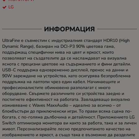
LG
ИНФОРМАЦИЯ
UltraFine е съвместим с индустриалния стандарт HDR10 (High
Dynamic Range), базиран на DCI-P3 90% цветова гама,
поддържащ специфични нива на цвят и яркост, които
позволяват на създателите да се наслаждават на визуална
яснота с прецизни цветове на съдържанието и фини детайли.
USB-C поддържа едновременно дисплей, пренос на данни и
90W зареждане на устройства, като осигурява безпроблемна
поддръжка на лаптопи чрез един кабел. Начинаещите и
професионалистите обикновено разполагат с много
оборудване. Свържете различните си устройства заедно и
постигнете ефективност на работата. Завладяващо визуално
изживяване с Waves MaxxAudio – идеално за всичко – от
блокбъстъри до приключенски игри. То прави всяка сцена по-
богата, с по-голяма дълбочина и детайлност. Приложението LG
Switch оптимизира монитора ви както за работа, така и за личен
живот. Персонализирайте лесно предпочитаното качество на
изображението и яркост, а също така е възможно да разделите