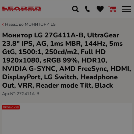
Назад до МОНИТОРИ LG
Монитор LG 27G411A-B, UltraGear
23.8" IPS, AG, 1ms MBR, 144Hz, 5ms
GtG, 1500:1, 250cd/m2, Full HD
1920x1080, sRGB 99%, HDR10,
NVIDIA G-SYNC, AMD FreeSync, HDMI,
DisplayPort, LG Switch, Headphone
Out, VRR, Reader mode Tilt, Black
Арт.№:
27G411A-B
ПРОМО -3%