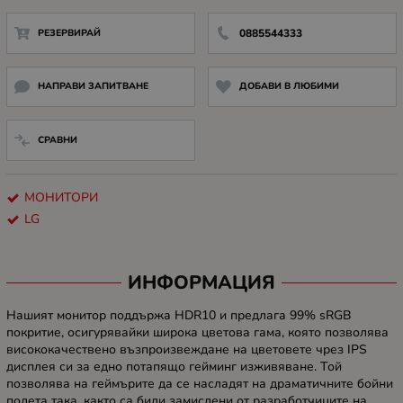
РЕЗЕРВИРАЙ
0885544333
НАПРАВИ ЗАПИТВАНЕ
ДОБАВИ В ЛЮБИМИ
СРАВНИ
МОНИТОРИ
LG
ИНФОРМАЦИЯ
Нашият монитор поддържа HDR10 и предлага 99% sRGB
покритие, осигурявайки широка цветова гама, която позволява
висококачествено възпроизвеждане на цветовете чрез IPS
дисплея си за едно потапящо гейминг изживяване. Той
позволява на геймърите да се насладят на драматичните бойни
полета така, както са били замислени от разработчиците на