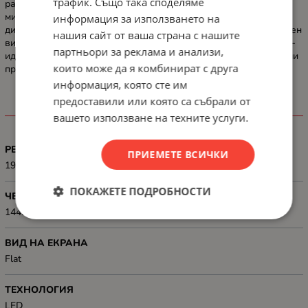
трафик. Също така споделяме
разсейване благодарение на ултратънката рамка и
минималистичната основа на стойката с почти безрамков
информация за използването на
дизайн. Плаващата стойка допринася за изчистен и лек външен
нашия сайт от ваша страна с нашите
вид, а гладкото визуално усещане осигурява пълно потапяне -
партньори за реклама и анализи,
идеално за двойни конфигурации или минималистични работни
които може да я комбинират с друга
пространства.
информация, която сте им
предоставили или която са събрали от
ХАРАКТЕРИСТИКИ
вашето използване на техните услуги.
РЕЗОЛЮЦИЯ
ПРИЕМЕТЕ ВСИЧКИ
1920x1080
ПОКАЖЕТЕ ПОДРОБНОСТИ
ЧЕСТОТА НА ОПРЕСНЯВАНЕ
144Hz
ВИД НА ЕКРАНА
Flat
ТЕХНОЛОГИЯ
LED