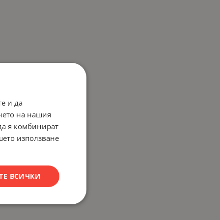
е и да
нето на нашия
 да я комбинират
ашето използване
ТЕ ВСИЧКИ