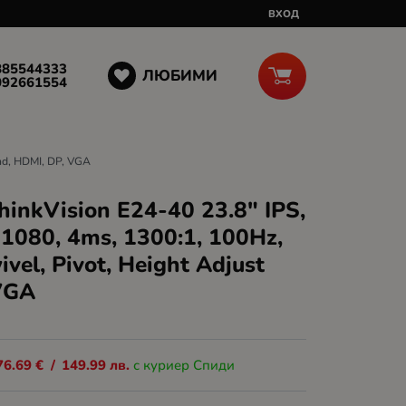
ВХОД
885544333
ЛЮБИМИ
092661554
and, HDMI, DP, VGA
inkVision E24-40 23.8" IPS,
1080, 4ms, 1300:1, 100Hz,
ivel, Pivot, Height Adjust
VGA
76.69
€
/
149.99
лв.
с куриер Спиди