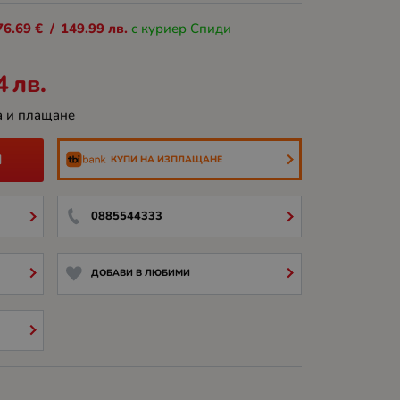
76.69
€
/
149.99
лв.
с куриер Спиди
4
лв.
а и плащане
И
КУПИ НА ИЗПЛАЩАНЕ
0885544333
ДОБАВИ В ЛЮБИМИ