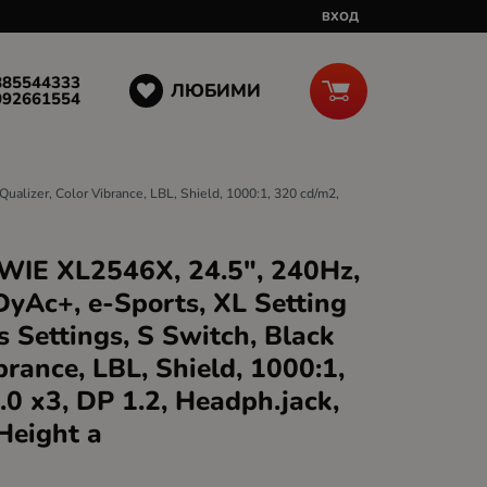
ВХОД
885544333
ЛЮБИМИ
092661554
alizer, Color Vibrance, LBL, Shield, 1000:1, 320 cd/m2,
IE XL2546X, 24.5", 240Hz,
yAc+, e-Sports, XL Setting
s Settings, S Switch, Black
brance, LBL, Shield, 1000:1,
0 x3, DP 1.2, Headph.jack,
 Height a