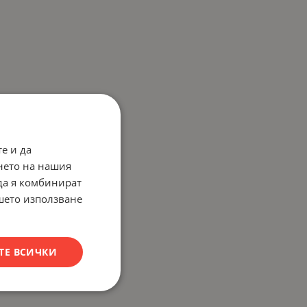
е и да
нето на нашия
 да я комбинират
ашето използване
ТЕ ВСИЧКИ