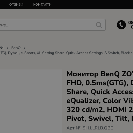
ОТЗИВИ
КОНТАКТИ
0
РИ
BenQ
 DyAc+, e-Sports, XL Setting Share, Quick Access Settings, S Switch, Black eQu
Монитор BenQ ZOW
FHD, 0.5ms(GTG), D
Share, Quick Acces
eQualizer, Color Vi
320 cd/m2, HDMI 2.
Pivot, Swivel, Tilt,
Арт.№:
9H.LLRLB.QBE