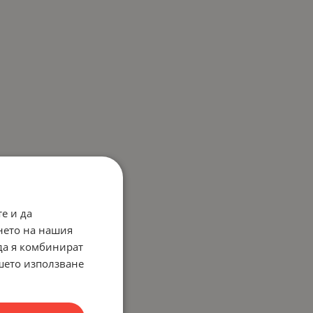
е и да
нето на нашия
 да я комбинират
ашето използване