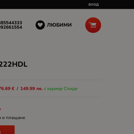
ВХОД
885544333
ЛЮБИМИ
092661554
2222HDL
76.69
€
/
149.99
лв.
с куриер Спиди
.
а и плащане
И