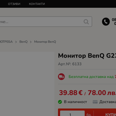
ОТЗИВИ
КОНТАКТИ
0
ПОТРЕБА
BenQ
Монитор BenQ
Монитор BenQ G
Арт.№:
6133
Безплатна доставка над
39.88
€
78.00
лв
/
В наличност
Доставк
КУП
бр.