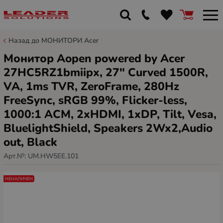
Назад до МОНИТОРИ Acer
Монитор Aopen powered by Acer
27HC5RZ1bmiipx, 27" Curved 1500R,
VA, 1ms TVR, ZeroFrame, 280Hz
FreeSync, sRGB 99%, Flicker-less,
1000:1 ACM, 2xHDMI, 1xDP, Tilt, Vesa,
BluelightShield, Speakers 2Wx2,Audio
out, Black
Арт.№:
UM.HW5EE.101
НЕНАЛИЧЕН