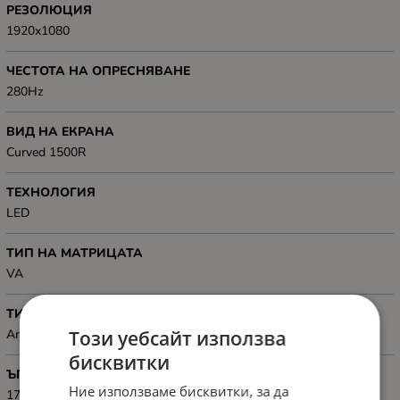
РЕЗОЛЮЦИЯ
1920x1080
ЧЕСТОТА НА ОПРЕСНЯВАНЕ
280Hz
ВИД НА ЕКРАНА
Curved 1500R
ТЕХНОЛОГИЯ
LED
ТИП НА МАТРИЦАТА
VA
ТИП НА ДИСПЛЕЯ
Този уебсайт използва
Anti-Glare
бисквитки
ЪГЪЛ НА ВИДИМОСТ
Ние използваме бисквитки, за да
178° / 178°