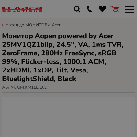
Назад до МОНИТОРИ Acer
Монитор Aopen powered by Acer
25MV1QZ1biip, 24.5", VA, 1ms TVR,
ZeroFrame, 280Hz FreeSync, sRGB
99%, Flicker-less, 1000:1 ACM,
2xHDMI, 1xDP, Tilt, Vesa,
BluelightShield, Black
Арт.№:
UM.KM1EE.101