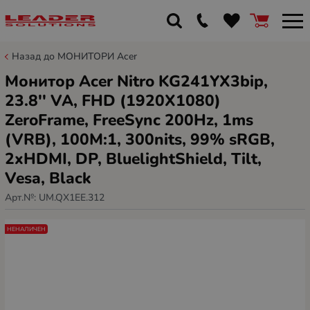
Назад до МОНИТОРИ Acer
Монитор Acer Nitro KG241YX3bip,
23.8'' VA, FHD (1920X1080)
ZeroFrame, FreeSync 200Hz, 1ms
(VRB), 100M:1, 300nits, 99% sRGB,
2xHDMI, DP, BluelightShield, Tilt,
Vesa, Black
Арт.№:
UM.QX1EE.312
НЕНАЛИЧЕН