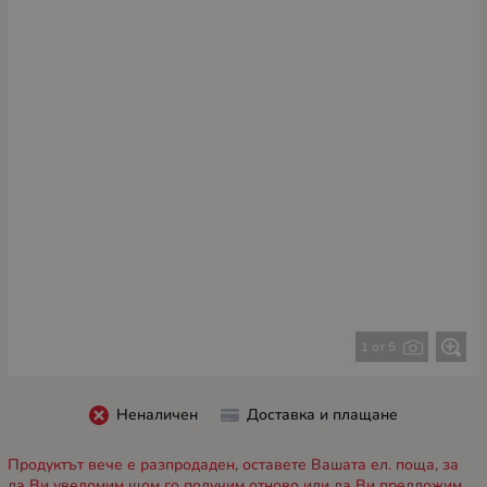
1 от 5
Неналичен
Доставка и плащане
Продуктът вече е разпродаден, оставете Вашата ел. поща, за
да Ви уведомим щом го получим отново или да Ви предложим