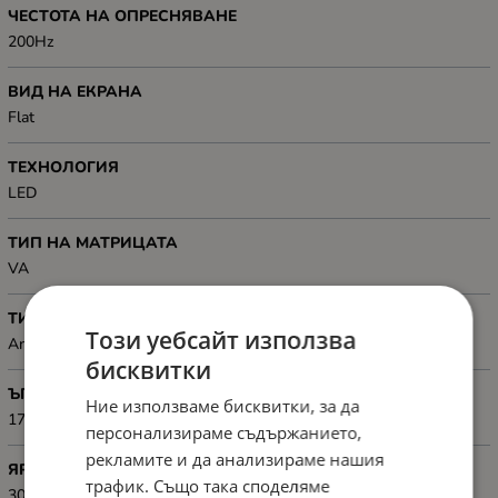
ЧЕСТОТА НА ОПРЕСНЯВАНЕ
200Hz
ВИД НА ЕКРАНА
Flat
ТЕХНОЛОГИЯ
LED
ТИП НА МАТРИЦАТА
VA
ТИП НА ДИСПЛЕЯ
Този уебсайт използва
Anti-Glare
бисквитки
ЪГЪЛ НА ВИДИМОСТ
Ние използваме бисквитки, за да
178° / 178 °
персонализираме съдържанието,
рекламите и да анализираме нашия
ЯРКОСТ
трафик. Също така споделяме
300cd/m2