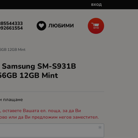
ВХОД
885544333
ЛЮБИМИ
092661554
6GB 12GB Mint
 Samsung SM-S931B
56GB 12GB Mint
 и плащане
 оставете Вашата ел. поща, за да Ви
ово или да Ви предложим негов заместител.