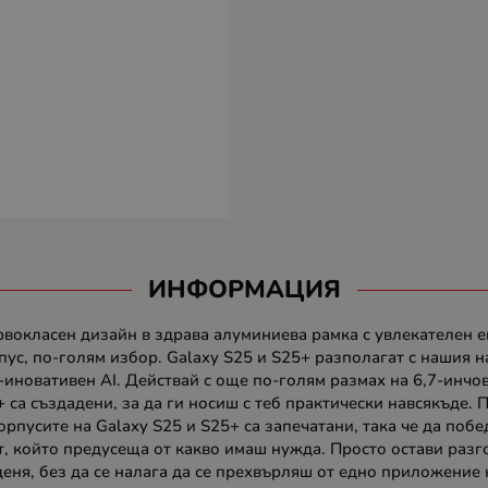
ИНФОРМАЦИЯ
рвокласен дизайн в здрава алуминиева рамка с увлекателен 
пус, по-голям избор. Galaxy S25 и S25+ разполагат с нашия 
иновативен AI. Действай с още по-голям размах на 6,7-инчов
са създадени, за да ги носиш с теб практически навсякъде. По
орпусите на Galaxy S25 и S25+ са запечатани, така че да побед
нт, който предусеща от какво имаш нужда. Просто остави раз
деня, без да се налага да се прехвърляш от едно приложени