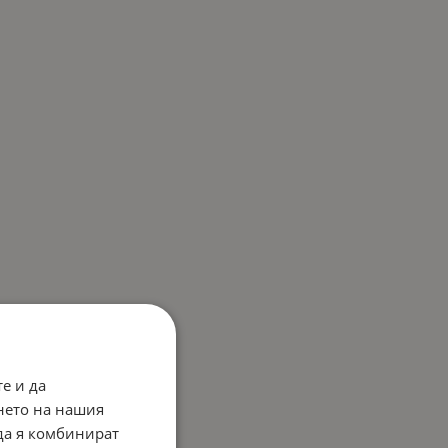
е и да
нето на нашия
 да я комбинират