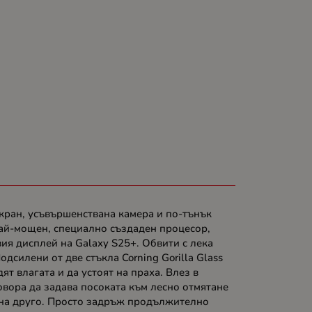
екран, усъвършенствана камера и по-тънък
най-мощен, специално създаден процесор,
ия дисплей на Galaxy S25+. Обвити с лека
дсилени от две стъкла Corning Gorilla Glass
ят влагата и да устоят на праха. Влез в
говора да задава посоката към лесно отмятане
е на друго. Просто задръж продължително