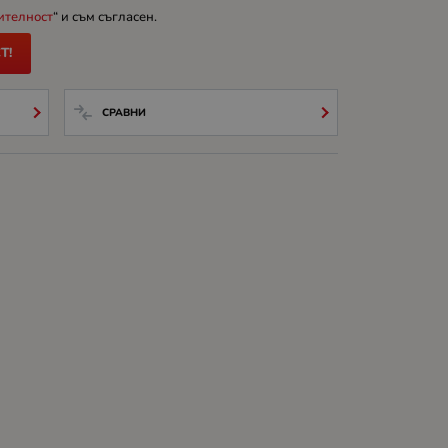
ителност
“ и съм съгласен.
Т!
СРАВНИ