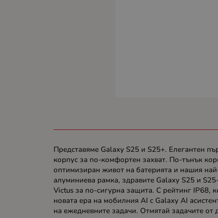
Представяме Galaxy S25 и S25+. Елегантен пъ
корпус за по-комфортен захват. По-тънък кор
оптимизиран живот на батерията и нашия най-
алуминиева рамка, здравите Galaxy S25 и S25+ 
Victus за по-сигурна защита. С рейтинг IP68, к
новата ера на мобилния AI с Galaxy AI асисте
на ежедневните задачи. Отмятай задачите от 