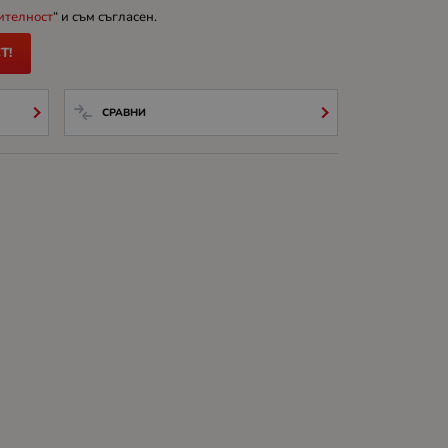
ителност
“ и съм съгласен.
Т!
СРАВНИ