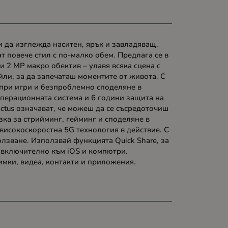
и да изглежда наситен, ярък и завладяващ.
т повече стил с по-малко обем. Предлага се в
 2 MP макро обектив – улавя всяка сцена с
ли, за да запечаташ моментите от живота. С
 при игри и безпроблемно споделяне в
перационната система и 6 години защита на
Victus означават, че можеш да се съсредоточиш
зка за стрийминг, гейминг и споделяне в
високоскоростна 5G технология в действие. С
лзване. Използвай функцията Quick Share, за
, включително към iOS и компютри.
имки, видеа, контакти и приложения.