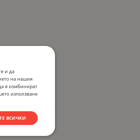
е и да
нето на нашия
 да я комбинират
ашето използване
ТЕ ВСИЧКИ