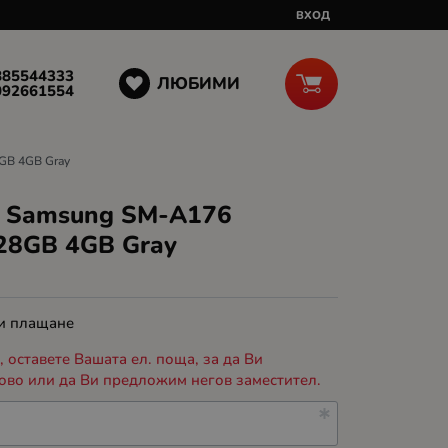
ВХОД
885544333
ЛЮБИМИ
092661554
GB 4GB Gray
 Samsung SM-A176
28GB 4GB Gray
 и плащане
 оставете Вашата ел. поща, за да Ви
ово или да Ви предложим негов заместител.