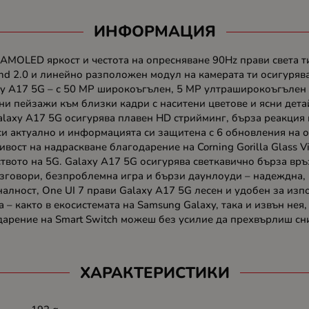
ИНФОРМАЦИЯ
 AMOLED яркост и честота на опресняване 90Hz прави света т
and 2.0 и линейно разположен модул на камерата ти осигурява
axy A17 5G – с 50 MP широкоъгълен, 5 MP ултраширокоъгълен и
и пейзажи към близки кадри с наситени цветове и ясни детай
Galaxy A17 5G осигурява плавен HD стрийминг, бърза реакция
и актуално и информацията си защитена с 6 обновления на о
ивост на надраскване благодарение на Corning Gorilla Glass 
твото на 5G. Galaxy A17 5G осигурява светкавично бърза връ
зговори, безпроблемна игра и бързи даунлоуди – надеждна, 
лност, One UI 7 прави Galaxy A17 5G лесен и удобен за изпо
– както в екосистемата на Samsung Galaxy, така и извън нея
дарение на Smart Switch можеш без усилие да прехвърлиш сн
ХАРАКТЕРИСТИКИ