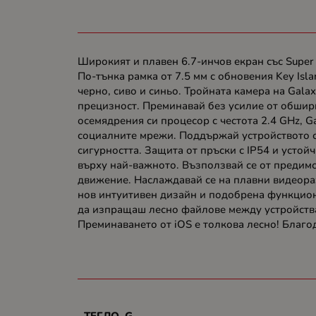
Широкият и плавен 6.7-инчов екран със Super
По-тънка рамка от 7.5 мм с обновения Key Isl
черно, сиво и синьо. Тройната камера на Gal
прецизност. Преминавай без усилие от обширн
осемядрения си процесор с честота 2.4 GHz, 
социалните мрежи. Поддържай устройството с
сигурността. Защита от пръски с IP54 и устойч
върху най-важното. Възползвай се от предимс
движение. Наслаждавай се на плавни видеора
нов интуитивен дизайн и подобрена функциона
да изпращаш лесно файлове между устройства 
Преминаването от iOS е толкова лесно! Благо