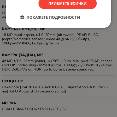
ПРИЕМЕТЕ ВСИЧКИ
БАТЕРИЯ, MAH
Li-Ion 3149 mAh, Charging: Wired, PD2.0, 50% in 30 min; 20W
wireless MagSafe/Qi2; 4.5W reverse wired
ПОКАЖЕТЕ ПОДРОБНОСТИ
KAMERA (ПРЕДНА), MP
18 MP multi-aspect, f/1.9, 20mm (ultrawide), PDAF; SL 3D,
(depth/biometrics sensor); Video 4K@24/25/30/60fps,
1080p@25/30/60/120fps, gyro-EIS
КАМЕРА (ЗАДНА), MP
48 MP, f/1.6, 26mm (wide), 1/1.56", 1.0µm, dual pixel PDAF, sensor-
shift OIS; Video 4K@24/25/30/60fps, 1080p@25/30/60/120/240fps,
HDR, Dolby Vision HDR (up to 60fps), stereo sound rec.
ПРОЦЕСОР
Hexa-core (2x4.26 GHz + 4xX.X GHz), Chipset Apple A19 Pro (3
nm), GPU Apple GPU (5-core graphics)
МРЕЖА
GSM / CDMA / HSPA / EVDO / LTE / 5G