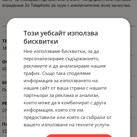
вградения 2x Telephoto за зуум с изключително ясно качество.
ХАРАКТЕРИСТИКИ
Този уебсайт използва
бисквитки
ТЕГЛО, G
165 g
Ние използваме бисквитки, за да
персонализираме съдържанието,
ОС
рекламите и да анализираме нашия
iOS 26
трафик. Също така споделяме
информация за използването на
БРОЙ SIM КАРТИ
нашия сайт от ваша страна с нашите
Dual eSIM (two active eSIMs; stores eight or more eSIMs)
партньори за реклама и анализи,
които може да я комбинират с друга
РЕЗОЛЮЦИЯ
информация, която сте им
2736x1260
предоставили или която са събрали от
ПАМЕТ, GB
вашето използване на техните услуги.
12GB