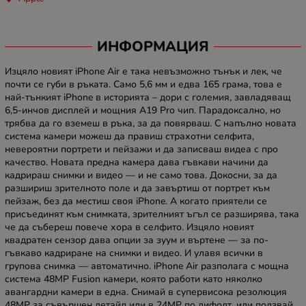
ИНФОРМАЦИЯ
Изцяло новият iPhone Air е така невъзможно тънък и лек, че
почти се губи в ръката. Само 5,6 мм и едва 165 грама, това е
най-тънкият iPhone в историята – дори с големия, завладяващ
6,5-инчов дисплей и мощния A19 Pro чип. Парадоксално, но
трябва да го вземеш в ръка, за да повярваш. С напълно новата
система камери можеш да правиш страхотни селфита,
невероятни портрети и пейзажи и да записваш видеа с про
качество. Новата предна камера дава гъвкави начини да
кадрираш снимки и видео — и не само това. Докосни, за да
разшириш зрителното поле и да завъртиш от портрет към
пейзаж, без да местиш своя iPhone. А когато приятели се
присъединят към снимката, зрителният ъгъл се разширява, така
че да събереш повече хора в селфито. Изцяло новият
квадратен сензор дава опции за зуум и въртене — за по-
гъвкаво кадриране на снимки и видео. И улавя всички в
групова снимка — автоматично. iPhone Air разполага с мощна
система 48MP Fusion камери, която работи като няколко
авангардни камери в една. Снимай в супервисока резолюция
48MP за съвършен детайл или в 24MP по дифолт, или ползвай