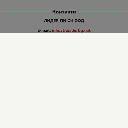
Контакти
ЛИДЕР-ПИ СИ ООД
E-mail:
info:at:leaderbg.net
Tел.: 0885544333
Работно време:
Понеделник до Петък: 09:00 - 18:00ч.
Обедна почивка: 13:00 - 14:00
Събота: 09:00 - 14:00ч.
Неделя: почивен ден.
Методи на плащане
Следвайте ни