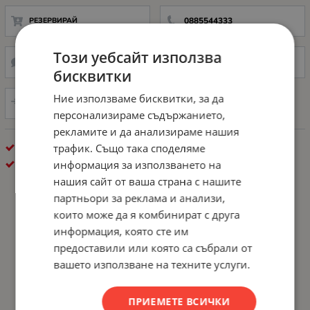
РЕЗЕРВИРАЙ
0885544333
Този уебсайт използва
НАПРАВИ ЗАПИТВАНЕ
ДОБАВИ В ЛЮБИМИ
бисквитки
Ние използваме бисквитки, за да
СРАВНИ
персонализираме съдържанието,
рекламите и да анализираме нашия
МИКРОФОНИ
трафик. Също така споделяме
LOGITECH
информация за използването на
нашия сайт от ваша страна с нашите
партньори за реклама и анализи,
които може да я комбинират с друга
информация, която сте им
предоставили или която са събрали от
вашето използване на техните услуги.
ПРИЕМЕТЕ ВСИЧКИ