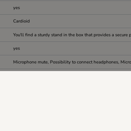
yes
Cardioid
You'll find a sturdy stand in the box that provides a secure p
yes
Microphone mute, Possibility to connect headphones, Micr
Whether you're creating at night or streaming in full daylig
gamer's tool.
2 m
PC, laptop
24