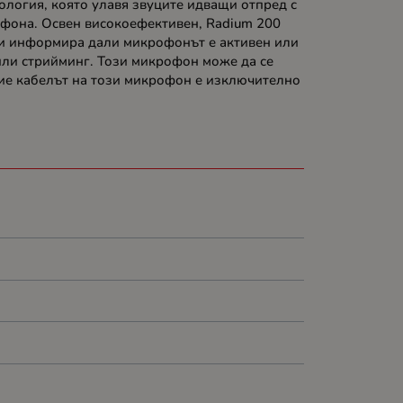
ология, която улавя звуците идващи отпред с
рофона. Освен високоефективен, Radium 200
 ви информира дали микрофонът е активен или
 или стрийминг. Този микрофон може да се
ние кабелът на този микрофон е изключително