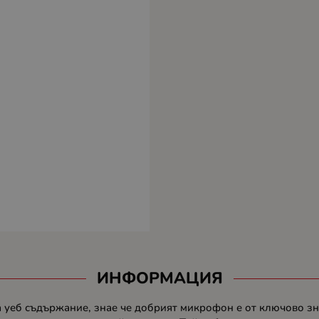
ИНФОРМАЦИЯ
а уеб съдържание, знае че добрият микрофон е от ключово зн