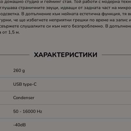
ко домашно студио и гейминг стая. Той работи с модерна техн
аглушава страничните звуци, идващи от задната част на мик
подсветка. В допълнение към нейната естетична функция, тя
игурни, че ще избегнете неприятни грешки по време на запис
а свържете слушалките си към него безпроблемно. В допълне
от 1,5 м.
ХАРАКТЕРИСТИКИ
260 g
USB type-C
Condenser
50 - 16000 Hz
-40dB