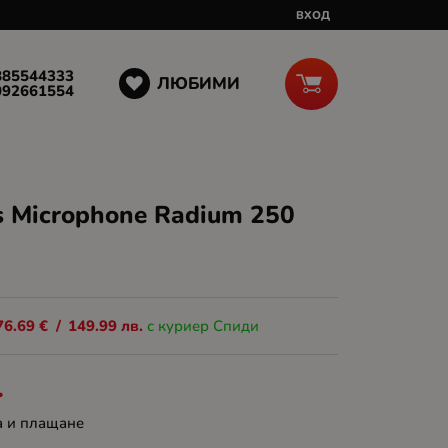
ВХОД
885544333
ЛЮБИМИ
092661554
 Microphone Radium 250
76.69
€
/
149.99
лв.
с куриер Спиди
.
а и плащане