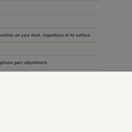
osition on your desk, regardless of its surface.
ophone gain adjustment.
ht, your microphone will always look like a true