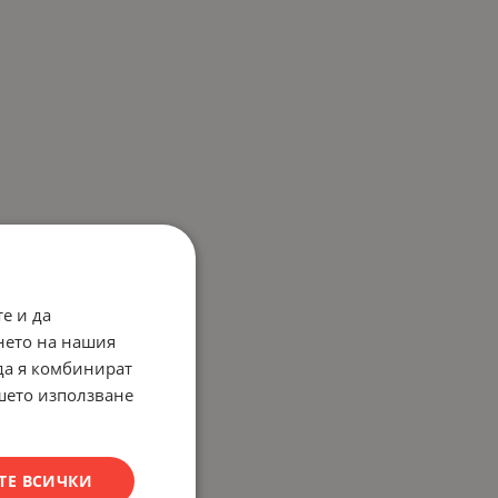
е и да
нето на нашия
 да я комбинират
ашето използване
ТЕ ВСИЧКИ