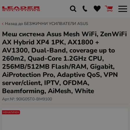
Назад до БЕЗЖИЧНИ УСИЛВАТЕЛИ ASUS
Меш система Asus Mesh WiFi, ZenWiFi
AX Hybrid XP4 1PK, AX1800 +
AV1300, Dual-Band, coverage up to
260m2, Quad-Core 1.2GHz CPU,
256MB/512MB Flash/RAM, Gigabit,
AiProtection Pro, Adaptive QoS, VPN
server/client, IPTV, OFDMA,
Beamforming, AiMesh, White
Арт.№:
90IG05T0-BM9100
НЕНАЛИЧЕН