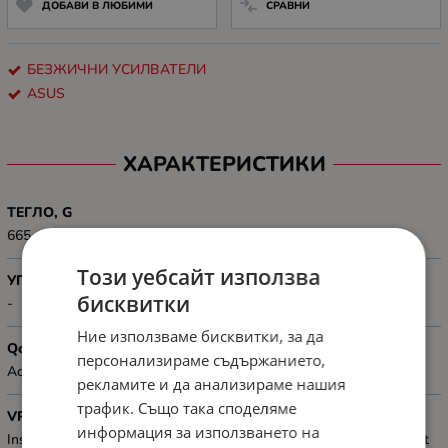
ДОБАВИ В ЛЮБИМИ
СРАВНИ
БЕЗЖИЧНИ УСИЛВАТЕЛИ
ASUS
ХАРАКТЕРИСТИКИ
ТЕГЛО, G
665 g
Този уебсайт използва
УПРАВЛЕНИЕ
бисквитки
-
Ние използваме бисквитки, за да
QoS
персонализираме съдържанието,
Adaptive QoS, Traditional QoS
рекламите и да анализираме нашия
трафик. Също така споделяме
VPN (БРОЙ МРЕЖИ, СТАНДАРТИ)
информация за използването на
Instant Guard, VPN Client L2TP, VPN Client Open VPN, VPN Client