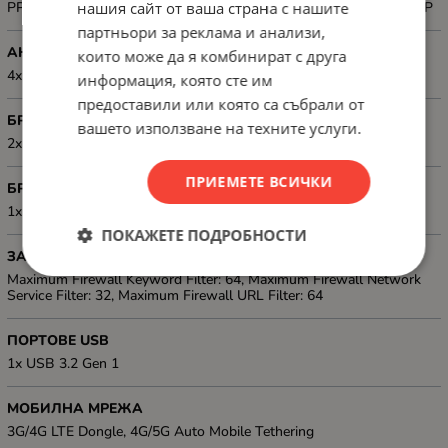
нашия сайт от ваша страна с нашите
PPTP, VPN Server IPSec, VPN Server Open VPN, VPN Server PPTP
партньори за реклама и анализи,
АНТЕНА, ТИП
които може да я комбинират с друга
4x internal antenna
информация, която сте им
предоставили или която са събрали от
БРОЙ ПОРТОВЕ LAN (СКОРОСТ)
вашето използване на техните услуги.
2x10/100/1000Base-T
ПРИЕМЕТЕ ВСИЧКИ
БРОЙ ПОРТОВЕ WAN (СКОРОСТ)
1x10/100/1000Base-T
ПОКАЖЕТЕ ПОДРОБНОСТИ
ЗАЩИТНА СТЕНА
Maximum Firewall Keyword Filter: 64, Maximum Firewall Network
Service Filter: 32, Maximum Firewall URL Filter: 64
ПОРТОВЕ USB
1x USB 3.2 Gen 1
МОБИЛНА МРЕЖА
3G/4G LTE Dongle, 4G/5G Auto Mobile Tethering