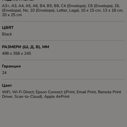
A3+, A3, A4, A5, A6, B4, B5, B6, C4 (Envelope), C6 (Envelope), DL
(Envelope), No. 10 (Envelope), Letter, Legal, 10 x 15 cm, 13 x 18 cm,
20 x 25 cm
ЦВЯТ
Black
РАЗМЕРИ (Ш, Д, В), ММ
498 x 358 x 245
Гаранция
24
Цвят
WiFi, Wi-Fi Direct; Epson Connect (iPrint, Email Print, Remote Print
Driver, Scan-to-Cloud), Apple AirPrint