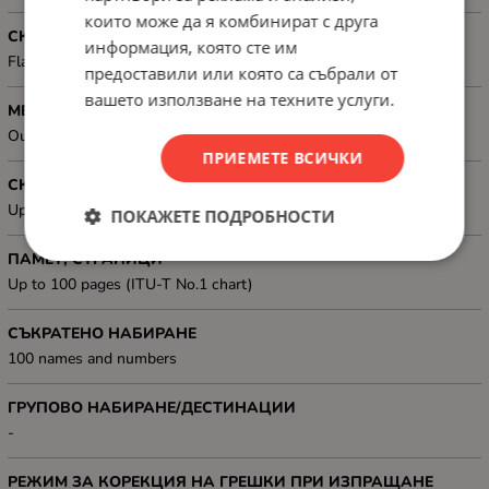
които може да я комбинират с друга
СКЕНЕР, ТИП
информация, която сте им
Flatbed; Contact Image Sensor (CIS)
предоставили или която са събрали от
вашето използване на техните услуги.
МЕТОДИ ЗА СКАНИРАНЕ И ФУНКЦИИ ЗА ПОДОБРЕНИЕ
Output formats: BMP, JPEG, PICT, TIFF, multi-TIFF, PDF, PNG
ПРИЕМЕТЕ ВСИЧКИ
СКОРОСТ НА МОДЕМА
Up to 33.6 kbps, Approx. 3 sec/page
ПОКАЖЕТЕ ПОДРОБНОСТИ
ПАМЕТ, СТРАНИЦИ
Up to 100 pages (ITU-T No.1 chart)
СЪКРАТЕНО НАБИРАНЕ
100 names and numbers
ГРУПОВО НАБИРАНЕ/ДЕСТИНАЦИИ
-
РЕЖИМ ЗА КОРЕКЦИЯ НА ГРЕШКИ ПРИ ИЗПРАЩАНЕ