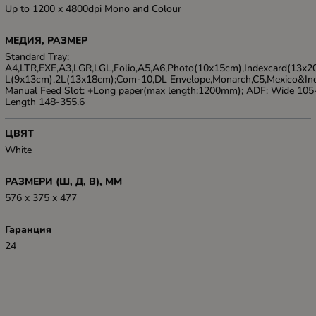
Up to 1200 x 4800dpi Mono and Colour
МЕДИЯ, РАЗМЕР
Standard Tray:
A4,LTR,EXE,A3,LGR,LGL,Folio,A5,A6,Photo(10x15cm),Indexcard(13x2
L(9x13cm),2L(13x18cm);Com-10,DL Envelope,Monarch,C5,Mexico&Indi
Manual Feed Slot: +Long paper(max length:1200mm); ADF: Wide 10
Length 148-355.6
ЦВЯТ
White
РАЗМЕРИ (Ш, Д, В), ММ
576 x 375 x 477
Гаранция
24