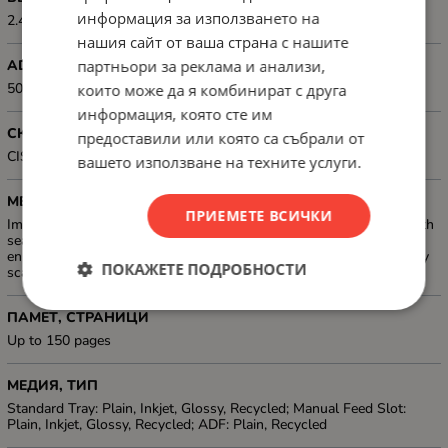
информация за използването на
2.4GHz and 5GHz Support
нашия сайт от ваша страна с нашите
партньори за реклама и анализи,
ADF
50-sheet ADF
които може да я комбинират с друга
информация, която сте им
СКЕНЕР, ТИП
предоставили или която са събрали от
CIS (Contact Image Sensor);
вашето използване на техните услуги.
МЕТОДИ ЗА СКАНИРАНЕ И ФУНКЦИИ ЗА ПОДОБРЕНИЕ
ПРИЕМЕТЕ ВСИЧКИ
Image, File, OCR, E-mail server, FTP, SharePoint, Network, PDF with
search; Scan to mobile device, scan to searchable PDF file, copy to
enlarge text, scan to PowerPoint, scan to Excel, scan to Word, easy
ПОКАЖЕТЕ ПОДРОБНОСТИ
scan to email
ПАМЕТ, СТРАНИЦИ
Up to 150 pages
МЕДИЯ, ТИП
Standard Tray: Plain, Inkjet, Glossy, Recycled; Manual Feed Slot:
Plain, Inkjet, Glossy, Recycled; ADF: Plain, Recycled