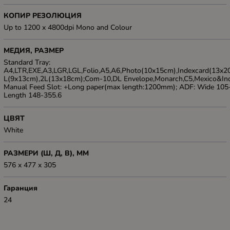
КОПИР РЕЗОЛЮЦИЯ
Up to 1200 x 4800dpi Mono and Colour
МЕДИЯ, РАЗМЕР
Standard Tray:
A4,LTR,EXE,A3,LGR,LGL,Folio,A5,A6,Photo(10x15cm),Indexcard(13x2
L(9x13cm),2L(13x18cm);Com-10,DL Envelope,Monarch,C5,Mexico&Indi
Manual Feed Slot: +Long paper(max length:1200mm); ADF: Wide 10
Length 148-355.6
ЦВЯТ
White
РАЗМЕРИ (Ш, Д, В), ММ
576 x 477 x 305
Гаранция
24